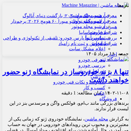
تازه‌ها
آرشیو مجله ماشین
معرفی هنسی بلک‌برد ۲۰۳۰: بازگشت دنیای آنالوگ
آرشیو مجله نوآور
معرفی لامبورگینی روئلتو میورا ۶۰ هومج ۲۰۲۶: پرچم‌دار
آرشیو مجله موتور
هیبریدی
درباره ما
شرایط فروش سایپا
تماس با ما
بررسی پارس نوآ پارس خودرو: تلفیقی از تکنولوژی و طراحی
تبلیغات
شرایط فروش و ثبت نام زامیاد
اعلام مشکل سایت
جمعه , ۱۶ مرداد ۱۴۰۵
اخبار
معرفی خودرو
بررسی خودرو
تنها ۸ برند خودروساز در نمایشگاه ژنو حضور
شرایط فروش
ورزشی
خواهند داشت
تعمیرات و نکات فنی خودرو
کسب و کار
۱۴۰۲-۱۱-۰۸
زمان مطالعه: 1 دقیقه
عکس
فروشگاه
برندهای بزرگی مانند ب‌ام‌و، فولکس واگن و مرسدس بنز در این
لیست قرار ندارند.
به گزارش
مجله ماشین
، نمایشگاه خودروی ژنو که زمانی یکی از
معتبرترین و محبوب ترین رویدادهای خودرویی در جهان به حساب
می آمد، در حال آماده شدن برای افتتاحیه رویداد امسال در فضایی