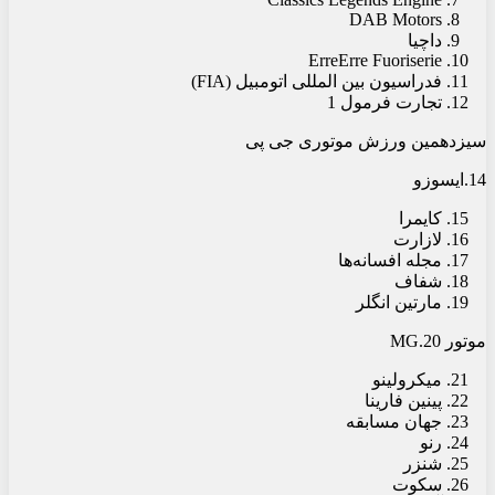
DAB Motors
داچیا
ErreErre Fuoriserie
فدراسیون بین المللی اتومبیل (FIA)
تجارت فرمول 1
سیزدهمین ورزش موتوری جی پی
14.ایسوزو
کایمرا
لازارت
مجله افسانه‌ها
شفاف
مارتین انگلر
موتور 20.MG
میکرولینو
پینین فارینا
جهان مسابقه
رنو
شنزر
سکوت