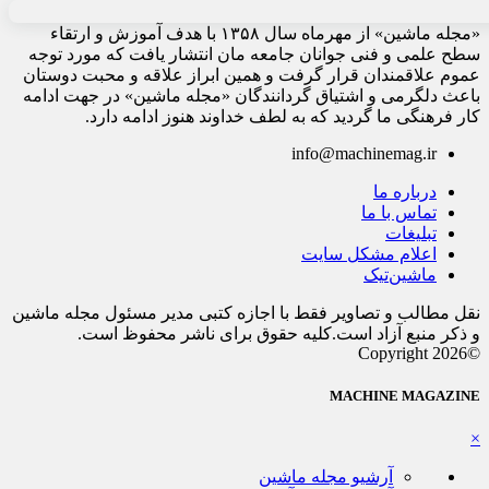
«مجله ماشین» از مهرماه سال ۱۳۵۸ با هدف آموزش و ارتقاء
سطح علمی و فنی جوانان جامعه مان انتشار یافت که مورد توجه
عموم علاقمندان قرار گرفت و همین ابراز علاقه و محبت دوستان
باعث دلگرمی و اشتیاق گردانندگان «مجله ماشین» در جهت ادامه
کار فرهنگی ما گردید که به لطف خداوند هنوز ادامه دارد.
info@machinemag.ir
درباره ما
تماس با ما
تبلیغات
اعلام مشکل سایت
ماشین‌تیک
نقل مطالب و تصاویر فقط با اجازه کتبی مدیر مسئول مجله ماشین
و ذکر منبع آزاد است.کلیه حقوق برای ناشر محفوظ است.
©Copyright 2026
MACHINE MAGAZINE
×
آرشیو مجله ماشین