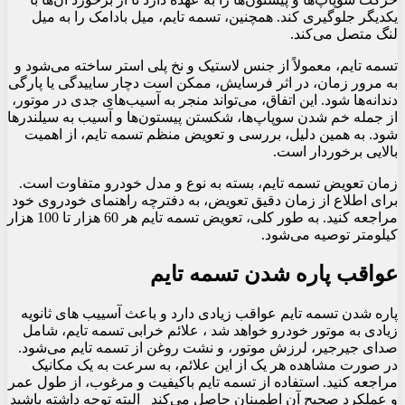
یکدیگر جلوگیری کند. همچنین، تسمه تایم، میل بادامک را به میل
لنگ متصل می‌کند.
تسمه تایم، معمولاً از جنس لاستیک و نخ پلی استر ساخته می‌شود و
به مرور زمان، در اثر فرسایش، ممکن است دچار ساییدگی یا پارگی
دندانه‌ها شود. این اتفاق، می‌تواند منجر به آسیب‌های جدی در موتور،
از جمله خم شدن سوپاپ‌ها، شکستن پیستون‌ها و آسیب به سیلندرها
شود. به همین دلیل، بررسی و تعویض منظم تسمه تایم، از اهمیت
بالایی برخوردار است.
زمان تعویض تسمه تایم، بسته به نوع و مدل خودرو متفاوت است.
برای اطلاع از زمان دقیق تعویض، به دفترچه راهنمای خودروی خود
مراجعه کنید. به طور کلی، تعویض تسمه تایم هر 60 هزار تا 100 هزار
کیلومتر توصیه می‌شود.
عواقب پاره شدن تسمه تایم
پاره شدن تسمه تایم عواقب زیادی دارد و باعث آسییب های ثانویه
زیادی به موتور خودرو خواهد شد ، علائم خرابی تسمه تایم، شامل
صدای جیرجیر، لرزش موتور، و نشت روغن از تسمه تایم می‌شود.
در صورت مشاهده هر یک از این علائم، به سرعت به یک مکانیک
مراجعه کنید. استفاده از تسمه تایم باکیفیت و مرغوب، از طول عمر
و عملکرد صحیح آن اطمینان حاصل می‌کند البته توجه داشته باشید