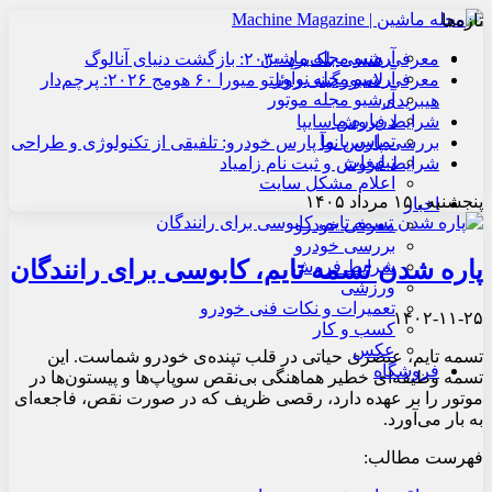
تازه‌ها
آرشیو مجله ماشین
معرفی هنسی بلک‌برد ۲۰۳۰: بازگشت دنیای آنالوگ
آرشیو مجله نوآور
معرفی لامبورگینی روئلتو میورا ۶۰ هومج ۲۰۲۶: پرچم‌دار
آرشیو مجله موتور
هیبریدی
درباره ما
شرایط فروش سایپا
تماس با ما
بررسی پارس نوآ پارس خودرو: تلفیقی از تکنولوژی و طراحی
تبلیغات
شرایط فروش و ثبت نام زامیاد
اعلام مشکل سایت
پنجشنبه , ۱۵ مرداد ۱۴۰۵
اخبار
معرفی خودرو
بررسی خودرو
پاره شدن تسمه تایم، کابوسی برای رانندگان
شرایط فروش
ورزشی
تعمیرات و نکات فنی خودرو
۱۴۰۲-۱۱-۲۵
کسب و کار
عکس
تسمه تایم، عنصری حیاتی در قلب تپنده‌ی خودرو شماست. این
فروشگاه
تسمه وظیفه‌ای خطیر هماهنگی بی‌نقص سوپاپ‌ها و پیستون‌ها در
موتور را بر عهده دارد، رقصی ظریف که در صورت نقص، فاجعه‌ای
به بار می‌آورد.
فهرست مطالب: