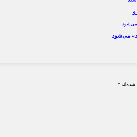
و
د» می‌شود
شده‌اند
*