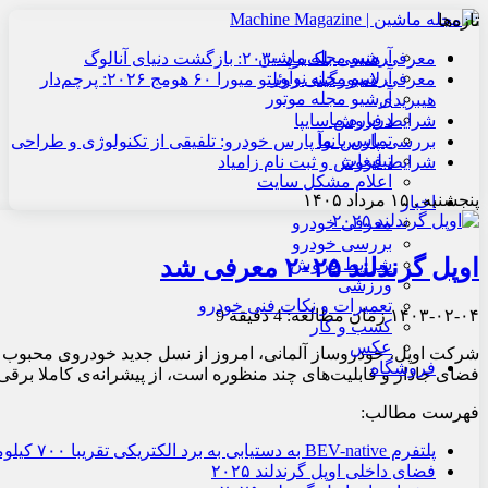
تازه‌ها
آرشیو مجله ماشین
معرفی هنسی بلک‌برد ۲۰۳۰: بازگشت دنیای آنالوگ
آرشیو مجله نوآور
معرفی لامبورگینی روئلتو میورا ۶۰ هومج ۲۰۲۶: پرچم‌دار
آرشیو مجله موتور
هیبریدی
درباره ما
شرایط فروش سایپا
تماس با ما
بررسی پارس نوآ پارس خودرو: تلفیقی از تکنولوژی و طراحی
تبلیغات
شرایط فروش و ثبت نام زامیاد
اعلام مشکل سایت
پنجشنبه , ۱۵ مرداد ۱۴۰۵
اخبار
معرفی خودرو
بررسی خودرو
اوپل گرندلند ۲۰۲۵ معرفی شد
شرایط فروش
ورزشی
تعمیرات و نکات فنی خودرو
۱۴۰۳-۰۲-۰۴
زمان مطالعه: 4 دقیقه
9
کسب و کار
عکس
شرکت اوپل، خودروساز آلمانی، امروز از نسل جدید خودروی محبوب خود،
فروشگاه
فضای جادار و قابلیت‌های چند منظوره است، از پیشرانه‌ی کاملا برقی 
فهرست مطالب:
پلتفرم BEV-native به دستیابی به برد الکتریکی تقریبا ۷۰۰ کیلومتر کمک می‌کند
فضای داخلی اوپل گرندلند ۲۰۲۵