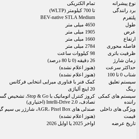
نوع پیشرانه
تمام الکتریکی
برد رانندگی
تا 700 کیلومتر (WLTP)
BEV-native STLA Medium
پلتفرم
طول
4650 میلی متر
عرض
1905 میلی متر
ارتفاع
1660 میلی متر
فاصله محوری
2784 میلی متر
ظرفیت باتری
98 کیلووات ساعت
زمان شارژ
26 دقیقه (0 تا 80 درصد)
حداکثر سرعت
(هنوز اعلام نشده)
شتاب 0 تا 100
(هنوز اعلام نشده)
سیستم تعلیق
کمک فنر با فناوری میرایی انتخابی فرکانس
رینگ
20 اینچ آلیاژی
سیستم های کمکی
کروز کنترل اتومات
راننده
تصادف، Intelli-Drive 2.0 (اختیاری)
ویژگی های داخلی
صندلی های AGR، Pixel Box، شارژر بی سیم گوشی هوشمند، فضای ذخیره سازی 35 لیتر
قیمت
(هنوز اعلام نشده)
تاریخ عرضه
اواخر 2025 یا اوایل 2026