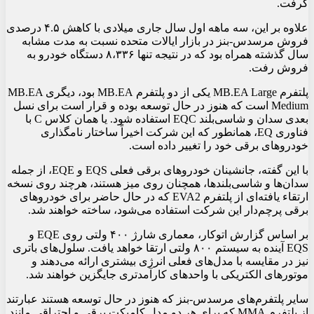
گرفت.
علاوه بر این، سه ماهه اول سال جاری میلادی با کاهش ۴.۵ درصدی
فروش مرسدس-بنز در بازار ایالات متحده نسبت به مدت مشابه
سال گذشته همراه بود که در نتیجه تنها ۸،۳۳۶ دستگاه خودرو به
فروش رفت.
پلتفرم MB.EA Large یکی از دو پلتفرم MB.EA بود، دیگری MB.EA
Medium است که هنوز در حال توسعه بوده و قرار است برای نسل
بعدی سدان و شاسی‌بلند EQC استفاده شود. یا همان کلاس C با
فناوری EQ، همانطور که این شرکت اخیراً ساختار نامگذاری
خودروهای برقی خود را تغییر داده است.
با این گفته، جانشینان خودروهای برقی فعلی EQS و EQE، از جمله
سدان‌ها و شاسی‌بلندها، همچنان روی میز هستند، هرچند روی نسخه
ارتقاء یافته‌ای از پلتفرم EVA2 که در حال حاضر برای خودروهای
برقی پرچم‌دار این شرکت استفاده می‌شود، ساخته خواهند شد.
بر اساس گزارش اتوکار، معماری شارژ ۴۰۰ ولتی روی EQE و
EQS آینده به سیستم ۸۰۰ ولتی ارتقا خواهد یافت. سلول‌های باتری
نیز در مقایسه با مدل‌های فعلی انرژی بیشتری ارائه می‌دهند و
موتورهای الکتریکی با واحدهای کارآمدتری جایگزین خواهند شد.
سایر پلتفرم‌های مرسدس-بنز که هنوز در حال توسعه هستند عبارتند
از پلتفرم MMA که برای هر دو مدل کامپکت برقی و احتراقی مانند