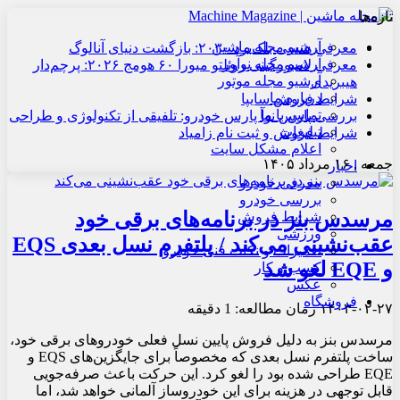
تازه‌ها
آرشیو مجله ماشین
معرفی هنسی بلک‌برد ۲۰۳۰: بازگشت دنیای آنالوگ
آرشیو مجله نوآور
معرفی لامبورگینی روئلتو میورا ۶۰ هومج ۲۰۲۶: پرچم‌دار
آرشیو مجله موتور
هیبریدی
درباره ما
شرایط فروش سایپا
تماس با ما
بررسی پارس نوآ پارس خودرو: تلفیقی از تکنولوژی و طراحی
تبلیغات
شرایط فروش و ثبت نام زامیاد
اعلام مشکل سایت
جمعه , ۱۶ مرداد ۱۴۰۵
اخبار
معرفی خودرو
بررسی خودرو
مرسدس بنز در برنامه‌های برقی خود
شرایط فروش
ورزشی
عقب‌نشینی می‌کند / پلتفرم نسل بعدی EQS
تعمیرات و نکات فنی خودرو
و EQE لغو شد
کسب و کار
عکس
فروشگاه
۱۴۰۳-۰۲-۲۷
زمان مطالعه: 1 دقیقه
مرسدس بنز به دلیل فروش پایین نسل فعلی خودروهای برقی خود،
ساخت پلتفرم نسل بعدی که مخصوصاً برای جایگزین‌های EQS و
EQE طراحی شده بود را لغو کرد. این حرکت باعث صرفه‌جویی
قابل توجهی در هزینه برای این خودروساز آلمانی خواهد شد، اما