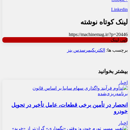
Linkedin
لینک کوتاه نوشته
https://machinemag.ir/?p=20446
کپی لینک
برچسب ها:
الکتریکی
مرسدس بنز
بیشتر بخوانید
اخبار
انحصار در تأمین برخی قطعات، عامل تأخیر در تحویل
خودرو
اخبار