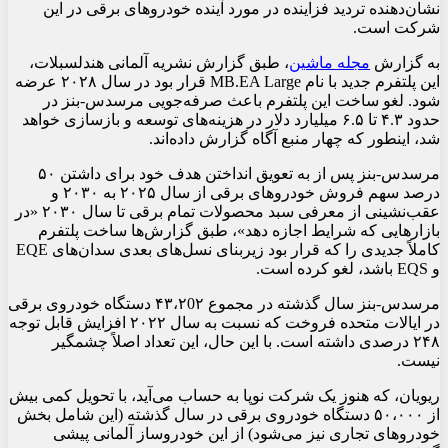
نشان‌دهنده تردید فزاینده در مورد آینده خودروهای برقی در این
شرکت است.
به گزارش
مجله ماشین
، طبق گزارش نشریه آلمانی هندلسبلات،
این پلتفرم جدید با نام MB.EA Large قرار بود در سال ۲۰۲۸ عرضه
شود. لغو ساخت این پلتفرم باعث صرفه‌جویی مرسدس-بنز در
حدود ۴.۳ تا ۶.۵ میلیارد دلار در هزینه‌های توسعه و بازسازی خواهد
شد، اینطور که چهار منبع آگاه گزارش داده‌اند.
مرسدس-بنز پس از به تعویق انداختن هدف خود برای داشتن ۵۰
درصد سهم فروش خودروهای برقی از سال ۲۰۲۵ به ۲۰۳۰ و
عقب‌نشینی از معرفی سبد محصولات تمام برقی تا سال ۲۰۳۰ «در
بازارهایی که شرایط اجازه دهد»، طبق گزارش‌ها ساخت پلتفرم
کاملاً جدیدی را که قرار بود زیربنای نسل‌های بعدی سدان‌های EQE
و EQS باشد، لغو کرده است.
مرسدس-بنز سال گذشته در مجموع ۴۳،۲0۲ دستگاه خودروی برقی
در ایالات متحده فروخت که نسبت به سال ۲۰۲۲ افزایش قابل توجه
۲۴۸ درصدی داشته است. با این حال، این تعداد اصلاً چشمگیر
نیست.
ریویان، که هنوز یک شرکت نوپا به حساب می‌آید، با تحویل کمی بیش
از ۵۰،۰۰۰ دستگاه خودروی برقی در سال گذشته (این شامل بخش
خودروهای تجاری نیز می‌شود) از این خودروساز آلمانی پیشی