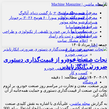
تازه‌ها
آرشیو مجله ماشین
معرفی هنسی بلک‌برد ۲۰۳۰: بازگشت دنیای آنالوگ
آرشیو مجله نوآور
معرفی لامبورگینی روئلتو میورا ۶۰ هومج ۲۰۲۶: پرچم‌دار
آرشیو مجله موتور
هیبریدی
درباره ما
شرایط فروش سایپا
تماس با ما
بررسی پارس نوآ پارس خودرو: تلفیقی از تکنولوژی و طراحی
تبلیغات
شرایط فروش و ثبت نام زامیاد
اعلام مشکل سایت
جمعه , ۱۶ مرداد ۱۴۰۵
اخبار
معرفی خودرو
بررسی خودرو
نجات صنعت خودرو از قیمت‌گذاری دستوری
شرایط فروش
ورزشی
ضرورتی انکارناپذیر
تعمیرات و نکات فنی خودرو
کسب و کار
۱۴۰۳-۰۴-۱۹
زمان مطالعه: 1 دقیقه
عکس
فروشگاه
وزیر صنعت، معدن و تجارت در مراسم روز صنعت خودرو، بر لزوم
نجات این صنعت از قیمت‌گذاری دستوری و حمایت همه‌جانبه از آن
تأکید کرد.
به گزارش
مجله ماشین
، علی‌آبادی با اشاره به نقش کلیدی صنعت
خودرو در اقتصاد کشور، گفت: این صنعت با ایجاد اشتغال برای 900