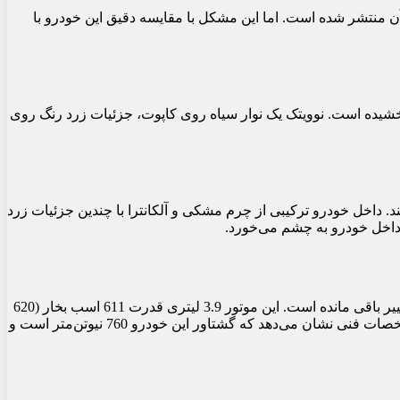
آن منتشر شده است. اما این مشکل با مقایسه دقیق این خودرو با
یده است. نوویتک یک نوار سیاه روی کاپوت، جزئیات زرد رنگ روی
. داخل خودرو ترکیبی از چرم مشکی و آلکانترا با چندین جزئیات زرد
داخل خودرو به چشم می‌خورد.
هنوز مشخص نیست که آیا نوویتک تغییراتی در موتور این خودرو ایجاد کرده است یا خیر، اما به نظر می‌رسد که موتور V8 توئین توربو بدون تغییر باقی مانده است. این موتور 3.9 لیتری قدرت 611 اسب بخار (620
اسب بخار متریکی/456 کیلووات) تولید می‌کند و نیروی خود را از طریق یک گیربکس 8 سرعته دو کلاچه به چرخ‌های عقب منتقل می‌کند. مشخصات فنی نشان می‌دهد که گشتاور این خودرو 760 نیوتن‌متر است و