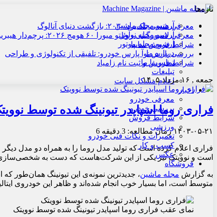
تازه‌ها
آرشیو مجله ماشین
معرفی هنسی بلک‌برد ۲۰۳۰: بازگشت دنیای آنالوگ
آرشیو مجله نوآور
معرفی لامبورگینی روئلتو میورا ۶۰ هومج ۲۰۲۶: پرچم‌دار هیبریدی
آرشیو مجله موتور
شرایط فروش سایپا
درباره ما
بررسی پارس نوآ پارس خودرو: تلفیقی از تکنولوژی و طراحی
تماس با ما
شرایط فروش و ثبت نام زامیاد
تبلیغات
جمعه , ۱۶ مرداد ۱۴۰۵
اعلام مشکل سایت
اخبار
معرفی خودرو
فراری روما اسپایدر تیونینگ شده توسط نوویت
بررسی خودرو
شرایط فروش
ورزشی
۱۴۰۳-۰۵-۲۱
زمان مطالعه: 3 دقیقه
6
تعمیرات و نکات فنی خودرو
کسب و کار
فراری اعلام کرده است که تولید مدل روما را به همراه دو مدل دیگر 
عکس
است و نوویتک نیز یکی از این شرکت‌هاست که دست به شخصی‌سازی 
فروشگاه
به گزارش
مجله ماشین
، جدیدترین نمونه‌ی این تیونینگ همان‌طور ک
متوسط است، اما بسیار خوب انجام شده‌اند و ظاهر این خودروی ایتالیایی
نمای عقب فراری روما اسپایدر تیونینگ شده توسط نوویتک