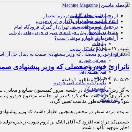
تازه‌ها
آرشیو مجله ماشین
از رشد قیمت‌ها تا نگرانی درباره انحصار
آرشیو مجله نوآور
انتقاد نماینده مجلس از واگذاری ایران‌خودرو
آرشیو مجله موتور
ترخیص اتوبوس‌های چینی تهران از گمرک فرودگاه امام
درباره ما
هشدار درباره فروش حواله‌های صوری خودروهای وارداتی
تماس با ما
آرامش بازار خودرو موقتی است؟
تبلیغات
شنبه , ۱۷ مرداد ۱۴۰۵
اعلام مشکل سایت
اخبار
معرفی خودرو
ناترازی خودرو معضلی که وزیر پیشنهادی صم
بررسی خودرو
شرایط فروش
ورزشی
۱۴۰۳-۰۵-۲۲
زمان مطالعه: 1 دقیقه
تعمیرات و نکات فنی خودرو
کسب و کار
به گزارش
مجله ماشین
، در جلسه امروز کمیسیون صنایع و معادن، سی
عکس
خبرگزاری خانه ملت اعلام کرد که در این جلسه، موضوع خودرو و ناتر
فروشگاه
شود و قیمت‌ها به‌طور مناسب تعیین گردد.
نماینده مردم سنقر در مجلس همچنین اظهار داشت که وزیر پیشنهادی مع
ذخایر موجود تأکید داشت.