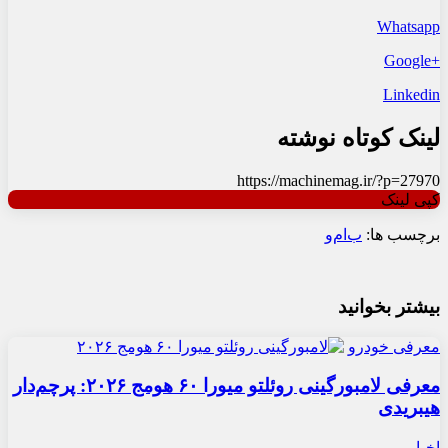
Whatsapp
+Google
Linkedin
لینک کوتاه نوشته
https://machinemag.ir/?p=27970
کپی لینک
برچسب ها:
ب‌ام‌و
بیشتر بخوانید
معرفی خودرو
معرفی لامبورگینی روئلتو میورا ۶۰ هومج ۲۰۲۶: پرچم‌دار
هیبریدی
اخبار