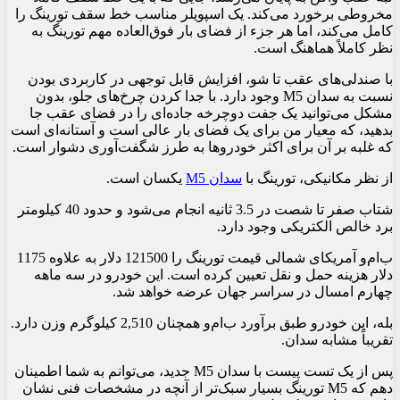
مخروطی برخورد می‌کند. یک اسپویلر مناسب خط سقف تورینگ را
کامل می‌کند، اما هر جزء از فضای بار فوق‌العاده مهم تورینگ به
نظر کاملاً هماهنگ است.
با صندلی‌های عقب تا شو، افزایش قابل توجهی در کاربردی بودن
نسبت به سدان M5 وجود دارد. با جدا کردن چرخ‌های جلو، بدون
مشکل می‌توانید یک جفت دوچرخه جاده‌ای را در فضای عقب جا
بدهید، که معیار من برای یک فضای بار عالی است و آستانه‌ای است
که غلبه بر آن برای اکثر خودروها به طرز شگفت‌آوری دشوار است.
از نظر مکانیکی، تورینگ با
سدان M5
یکسان است.
شتاب صفر تا شصت در 3.5 ثانیه انجام می‌شود و حدود 40 کیلومتر
برد خالص الکتریکی وجود دارد.
ب‌ام‌و آمریکای شمالی قیمت تورینگ را 121500 دلار به علاوه 1175
دلار هزینه حمل و نقل تعیین کرده است. این خودرو در سه ماهه
چهارم امسال در سراسر جهان عرضه خواهد شد.
بله، این خودرو طبق برآورد ب‌ام‌و همچنان 2,510 کیلوگرم وزن دارد.
تقریباً مشابه سدان.
پس از یک تست پیست با سدان M5 جدید، می‌توانم به شما اطمینان
دهم که M5 تورینگ بسیار سبک‌تر از آنچه در مشخصات فنی نشان