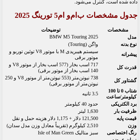
داده شده است، کنترل می‌شود.
جدول مشخصات ب‌ام‌و ام5 تورینگ 2025
مشخصات
توضیحات
BMW M5 Touring 2025
مدل
نوع بدنه
واگن (Touring)
سیستم هیبریدی M با موتور V8 توئین توربو و
پیشرانه
موتور برقی
717 اسب بخار (577 اسب بخار از موتور V8 و
قدرت کل
140 اسب بخار از موتور برقی)
738 نیوتن‌متر (553 نیوتن‌متر از موتور V8 و 250
گشتاور کل
نیوتن‌متر از موتور برقی)
شتاب 0 تا 100
3.5 ثانیه
کیلومتر/ساعت
برد الکتریکی
حدود 40 کیلومتر
ظرفیت بار
1,630 لیتر
قیمت پایه
121,500 دلار + 1,175 دلار هزینه حمل و نقل
وزن
2,510 کیلوگرم (تقریباً معادل وزن مدل سدان)
رنگ اختصاصی
سبز متالیک Isle of Man Green
زمان عرضه