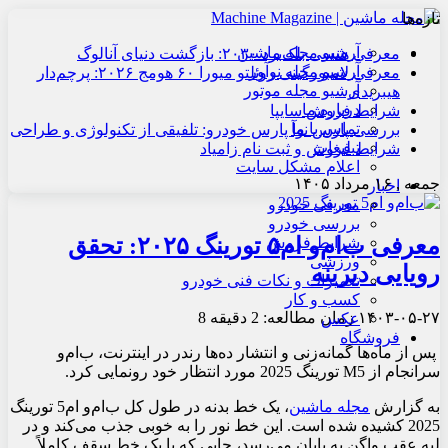
تازه‌ها
آرشیو مجله ماشین
معرفی هنسی بلک‌برد ۲۰۳۰: بازگشت دنیای آنالوگ
آرشیو مجله نوآور
معرفی لامبورگینی روئلتو میورا ۶۰ هومج ۲۰۲۶: پرچم‌دار
آرشیو مجله موتور
هیبریدی
درباره ما
شرایط فروش سایپا
تماس با ما
بررسی پارس نوآ پارس خودرو: تلفیقی از تکنولوژی و طراحی
تبلیغات
شرایط فروش و ثبت نام زامیاد
اعلام مشکل سایت
جمعه , ۱۶ مرداد ۱۴۰۵
اخبار
معرفی خودرو
بررسی خودرو
معرفی ب‌ام‌و ام۵ تورینگ ۲۰۲۵: تحقق
شرایط فروش
ورزشی
رویایی دیرینه
تعمیرات و نکات فنی خودرو
کسب و کار
۱۴۰۳-۰۵-۲۷
زمان مطالعه: 2 دقیقه
8
عکس
فروشگاه
پس از ماه‌ها گمانه‌زنی و انتشار ده‌ها رندر در اینترنت، ب‌ام‌و
سرانجام از M5 تورینگ 2025 مورد انتظار خود رونمایی کرد.
به گزارش
مجله ماشین
، یک خط بدنه در طول کل ب‌ام‌و ام5 تورینگ
2025 کشیده شده است. این خط نور را به خوبی جذب می‌کند و در
لبه عقب واگن به پایان می‌رسد، جایی که با یک خط سقف کاملاً