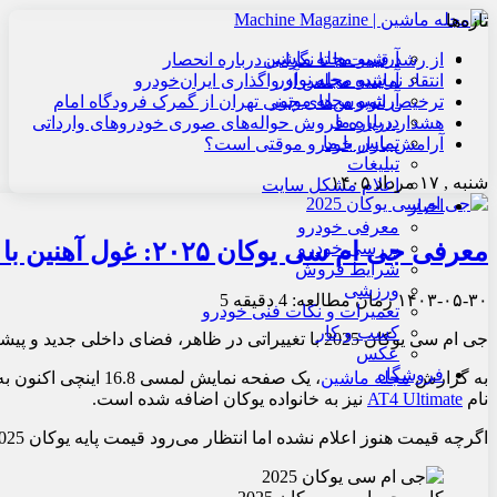
تازه‌ها
آرشیو مجله ماشین
از رشد قیمت‌ها تا نگرانی درباره انحصار
آرشیو مجله نوآور
انتقاد نماینده مجلس از واگذاری ایران‌خودرو
آرشیو مجله موتور
ترخیص اتوبوس‌های چینی تهران از گمرک فرودگاه امام
درباره ما
هشدار درباره فروش حواله‌های صوری خودروهای وارداتی
تماس با ما
آرامش بازار خودرو موقتی است؟
تبلیغات
شنبه , ۱۷ مرداد ۱۴۰۵
اعلام مشکل سایت
اخبار
معرفی خودرو
معرفی جی ام سی یوکان ۲۰۲۵: غول آهنین با قلبی جدید
بررسی خودرو
شرایط فروش
ورزشی
۱۴۰۳-۰۵-۳۰
زمان مطالعه: 4 دقیقه
5
تعمیرات و نکات فنی خودرو
کسب و کار
جی ام سی یوکان 2025 با تغییراتی در ظاهر، فضای داخلی جدید و پیشرانه دیزلی قدرتمندتر، برای سال 2025 به روزرسانی شده است.
عکس
فروشگاه
به گزارش
مجله ماشین
، یک صفحه نمایش لمس
نام
AT4 Ultimate
نیز به خانواده یوکان اضافه شده است.
اگرچه قیمت هنوز اعلام نشده اما انتظار می‌رود قیمت پایه یوکان 2025 از حدود 60 هزار دلار آغاز شود.