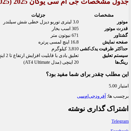
جدول مشخصات جی ام سی یوکان 2025 (2025
مشخصات
جزئیات
موتور
3.0 لیتری توربو دیزل خطی شش سیلندر
قدرت موتور
305 اسب بخار
گشتاور
671 نیوتون متر
صفحه نمایش
16.8 اینچ لمسی پرتره
حداکثر ظرفیت یدک‌کشی
3,810 کیلوگرم
سیستم تعلیق
تعلیق بادی با قابلیت افزایش ارتفاع تا 2 اینچ
رینگ‌ها
20 اینچی (مدل AT4 Ultimate)
این مطلب چقدر برای شما مفید بود؟
امتیاز 5.00
برچسب ها:
آفرود
جی‌ام‌سی
اشتراک گذاری نوشته
Telegram