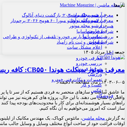
تازه‌ها
آرشیو مجله ماشین
معرفی هنسی بلک‌برد ۲۰۳۰: بازگشت دنیای آنالوگ
آرشیو مجله نوآور
معرفی لامبورگینی روئلتو میورا ۶۰ هومج ۲۰۲۶: پرچم‌دار
آرشیو مجله موتور
هیبریدی
درباره ما
شرایط فروش سایپا
تماس با ما
بررسی پارس نوآ پارس خودرو: تلفیقی از تکنولوژی و طراحی
تبلیغات
شرایط فروش و ثبت نام زامیاد
اعلام مشکل سایت
جمعه , ۱۶ مرداد ۱۴۰۵
اخبار
معرفی خودرو
بررسی خودرو
معرفی موتور سیکلت هوندا CB۵۵۰: کافه ریسری زیبا و اقتصادی
شرایط فروش
ورزشی
تعمیرات و نکات فنی خودرو
۱۴۰۳-۰۶-۰۵
زمان مطالعه: 4 دقیقه
5
کسب و کار
عکس
ما عاشق ساخت و سازهای منحصر به فردی هستیم که از سر تا پا پر 
فروشگاه
واقعی را نشان می دهند. با این حال، پروژه های کم هزینه نیز می توانن
راه‌های بسیار هوشمندانه‌ای برای کار با محدودیت‌های بودجه پیدا کنند
ساز است که امروز می‌خواهیم به آن نگاه کنیم.
به گزارش
مجله ماشین
اوقات فراغت خود از ساخت انواع مختلف وسایل و وسایل جالب مانن