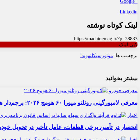
+Google
Linkedin
لینک کوتاه نوشته
https://machinemag.ir/?p=28833
کپی لینک
برچسب ها:
موتورسیکلت
هوندا
بیشتر بخوانید
معرفی خودرو
معرفی لامبورگینی روئلتو میورا ۶۰ هومج ۲۰۲۶: پرچم‌دار هیبریدی
اخبار
انحصار در تأمین برخی قطعات، عامل تأخیر در تحویل خودر
اخبار