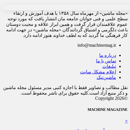
«مجله ماشین» از مهرماه سال ۱۳۵۸ با هدف آموزش و ارتقاء
سطح علمی و فنی جوانان جامعه مان انتشار یافت که مورد توجه
عموم علاقمندان قرار گرفت و همین ابراز علاقه و محبت دوستان
باعث دلگرمی و اشتیاق گردانندگان «مجله ماشین» در جهت ادامه
کار فرهنگی ما گردید که به لطف خداوند هنوز ادامه دارد.
info@machinemag.ir
درباره ما
تماس با ما
تبلیغات
اعلام مشکل سایت
ماشین‌تیک
نقل مطالب و تصاویر فقط با اجازه کتبی مدیر مسئول مجله ماشین
و ذکر منبع آزاد است.کلیه حقوق برای ناشر محفوظ است.
©Copyright 2026
MACHINE MAGAZINE
×