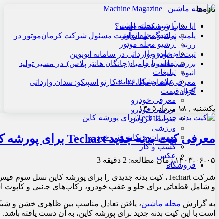
تازه‌ها
آرشیو مجله ماشین
آیا سایپا ورشکسته است؟
آرشیو مجله نوآور
پلمب نمایندگی و بازداشت مسئول شرکت کرمان‌موتور در
آرشیو مجله موتور
زرند
درباره ما
ثبت‌نام خودرو وارداتی در سامانه اتونوین
تماس با ما
بررسی هامون زامیاد(چانگان هانتر پلاس): در مسیر تولید
تبلیغات
انبوه
اعلام مشکل سایت
معرفی نیسان تیانا ۲۰۲۶ کارنو اسپیکو: سدان وارداتی
اخبار
گران‌قیمت
معرفی خودرو
یکشنبه , ۱۸ مرداد ۱۴۰۵
بررسی خودرو
شرایط فروش
ورزشی
معرفی کیت بدنه جدید Techart برای پورشه کاین
تعمیرات و نکات فنی خودرو
کسب و کار
عکس
۱۴۰۳-۰۶-۰۵
زمان مطالعه: 2 دقیقه
3
فروشگاه
شرکت Techart، کیت بدنه جدیدی را برای پورشه کاین نسل 
و شامل قطعاتی برای جلو و عقب خودرو، رکاب‌های جانبی و کاپوت 
به گزارش
مجله ماشین