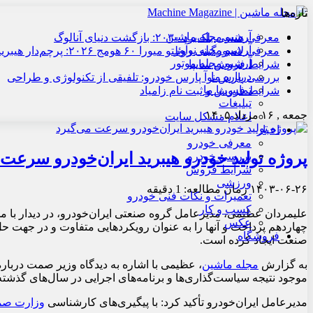
تازه‌ها
آرشیو مجله ماشین
معرفی هنسی بلک‌برد ۲۰۳۰: بازگشت دنیای آنالوگ
آرشیو مجله نوآور
معرفی لامبورگینی روئلتو میورا ۶۰ هومج ۲۰۲۶: پرچم‌دار هیبریدی
آرشیو مجله موتور
شرایط فروش سایپا
درباره ما
بررسی پارس نوآ پارس خودرو: تلفیقی از تکنولوژی و طراحی
تماس با ما
شرایط فروش و ثبت نام زامیاد
تبلیغات
جمعه , ۱۶ مرداد ۱۴۰۵
اعلام مشکل سایت
اخبار
معرفی خودرو
پروژه تولید خودرو هیبرید ایران‌خودرو سرعت 
بررسی خودرو
شرایط فروش
ورزشی
۱۴۰۳-۰۶-۲۶
زمان مطالعه: 1 دقیقه
تعمیرات و نکات فنی خودرو
کسب و کار
علیمردان عظیمی، مدیرعامل گروه صنعتی ایران‌خودرو، در دیدار با م
عکس
چهاردهم پرداخت و آنها را به عنوان رویکردهایی متفاوت و در جهت 
فروشگاه
صنعت ایجاد کرده است.
به گزارش
مجله ماشین
، عظیمی با اشاره به دیدگاه وزیر صمت دربا
موجود نتیجه سیاست‌گذاری‌ها و برنامه‌های اجرایی در سال‌های گذشته 
مدیرعامل ایران‌خودرو تأکید کرد: با پیگیری‌های کارشناسی
وزارت ص