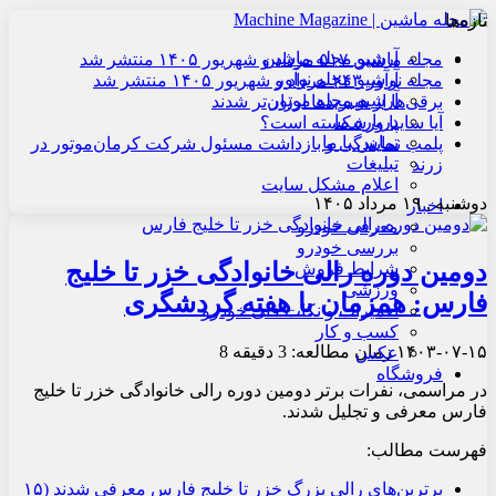
تازه‌ها
آرشیو مجله ماشین
مجله ماشین ۵۱۷ مرداد و شهریور ۱۴۰۵ منتشر شد
آرشیو مجله نوآور
مجله نوآور ۲۴۳ مرداد و شهریور ۱۴۰۵ منتشر شد
آرشیو مجله موتور
برقی‌ها از هیبریدها ارزان‌تر شدند
درباره ما
آیا سایپا ورشکسته است؟
تماس با ما
پلمب نمایندگی و بازداشت مسئول شرکت کرمان‌موتور در
تبلیغات
زرند
اعلام مشکل سایت
دوشنبه , ۱۹ مرداد ۱۴۰۵
اخبار
معرفی خودرو
بررسی خودرو
دومین دوره رالی خانوادگی خزر تا خلیج
شرایط فروش
ورزشی
فارس: همزمان با هفته گردشگری
تعمیرات و نکات فنی خودرو
کسب و کار
۱۴۰۳-۰۷-۱۵
زمان مطالعه: 3 دقیقه
8
عکس
فروشگاه
در مراسمی، نفرات برتر دومین دوره رالی خانوادگی خزر تا خلیج
فارس معرفی و تجلیل شدند.
فهرست مطالب:
برترین‌های رالی بزرگ خزر تا خلیج فارس معرفی شدند (۱۵