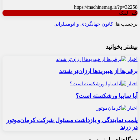
https://machinemag.ir/?p=32258
کپی لینک
برچسب ها:
کانون جهانگردی و اتومبیلرانی
بیشتر بخوانید
اخبار
برقی‌ها از هیبریدها ارزان‌تر شدند
اخبار
آیا سایپا ورشکسته است؟
اخبار
پلمب نمایندگی و بازداشت مسئول شرکت کرمان‌موتور
در زرند
دیدگاهتان را بنویسید