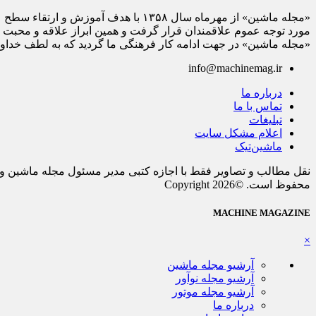
«مجله ماشین» از مهرماه سال ۱۳۵۸ با هدف آم
مورد توجه عموم علاقمندان قرار گرفت و همین ابراز علاقه و محبت 
«مجله ماشین» در جهت ادامه کار فرهنگی ما گردید که به لطف خداوند 
info@machinemag.ir
درباره ما
تماس با ما
تبلیغات
اعلام مشکل سایت
ماشین‌تیک
نقل مطالب و تصاویر فقط با اجازه کتبی مدیر مسئول مجله ماشین و 
محفوظ است. ©Copyright 2026
MACHINE MAGAZINE
×
آرشیو مجله ماشین
آرشیو مجله نوآور
آرشیو مجله موتور
درباره ما