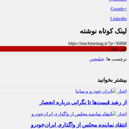
+Google
Linkedin
لینک کوتاه نوشته
https://machinemag.ir/?p=36888
کپی لینک
برچسب ها:
جیلی
چین
بیشتر بخوانید
اخبار
از رشد قیمت‌ها تا نگرانی درباره انحصار
اخبار
انتقاد نماینده مجلس از واگذاری ایران‌خودرو