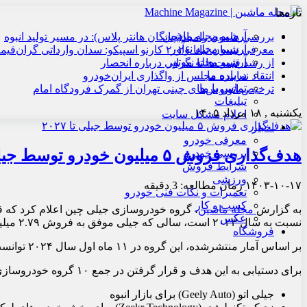
تازه‌ها
آرشیو مجله ماشین
بررسی هامون زامیاد(چانگان هانتر پلاس): در مسیر تولید انبوه
آرشیو مجله نوآور
معرفی نیسان تیانا ۲۰۲۶ کارنو اسپیکو: سدان وارداتی گران‌قیمت
آرشیو مجله موتور
از رشد قیمت‌ها تا نگرانی درباره انحصار
درباره ما
انتقاد نماینده مجلس از واگذاری ایران‌خودرو
تماس با ما
ترخیص اتوبوس‌های چینی تهران از گمرک فرودگاه امام
تبلیغات
یکشنبه , ۱۸ مرداد ۱۴۰۵
اعلام مشکل سایت
اخبار
معرفی خودرو
هدف‌گذاری فروش ۵ میلیون خودرو توسط جیلی تا ۲۰۲۷
بررسی خودرو
شرایط فروش
ورزشی
۱۴۰۳-۱۰-۱۷
زمان مطالعه: 3 دقیقه
تعمیرات و نکات فنی خودرو
کسب و کار
به گزارش
مجله ماشین
عکس
نسبت به سال ۲۰۲۳ است، سالی که جیلی موفق به فروش ۲.۷۹ میلیون دستگاه خودرو شد.
فروشگاه
بر اساس آمار منتشرشده، این گروه در ۱۱ ماه اول سال ۲۰۲۴ توانست ۳ میلیون دستگاه خودرو به فروش برساند که نشان‌دهنده رشد ۲۰ درصدی نسبت به مدت مشابه در سال ۲۰۲۳ است.
برای دستیابی به این هدف و قرار گرفتن در جمع ۱۰ گروه خودروسازی برتر جهان، جیلی قصد دارد برندهای گسترده خود را به دو واحد اصلی تقسیم کند:
جیلی اتو (Geely Auto) برای بازار انبوه