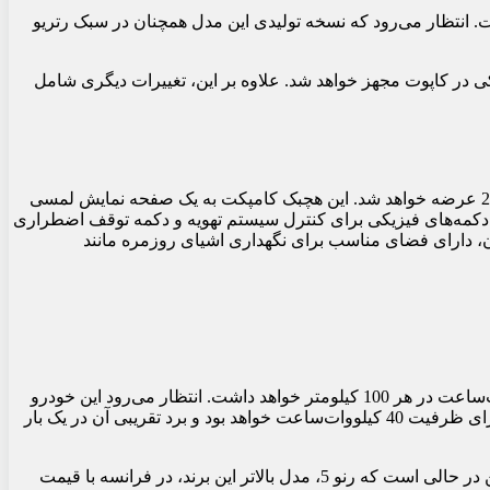
. انتظار می‌رود که نسخه تولیدی این مدل همچنان در سبک رتریو
وز، چراغ‌های عقب مشابه، و سه پنجره مشکی در کاپوت مجهز خواهد شد. علاوه بر این، تغییرات دیگری شامل
رنو در جریان نمایشگاه خودروی بروکسل، نمای داخلی نسل چهارم توئینگو را معرفی کرد و تاکید کرد که نسخه نهایی این خودرو در سال 2026 عرضه خواهد شد. این هچبک کامپکت به یک صفحه نمایش لمسی
مجهز خواهد بود. علاوه بر این، رنو دکمه‌های فیزیکی برای کنترل سیستم تهویه و دکمه توقف اضطراری
دن، دارای فضای مناسب برای نگهداری اشیای روزمره مانند
جزئیات فنی نسل چهارم توئینگو هنوز به طور کامل اعلام نشده است، اما گفته شده که نسخه الکتریکی آن مصرف انرژی معادل 10 کیلووات‌ساعت در هر 100 کیلومتر خواهد داشت. انتظار می‌رود این خودرو
ابتدا با موتور الکتریکی 110 اسب بخاری عرضه شود و نسخه‌ای با موتور 90 اسب بخاری نیز در آینده معرفی شود. باتری این خودرو احتمالاً دارای ظرفیت 40 کیلووات‌ساعت خواهد بود و برد تقریبی آن در یک بار
با توجه به اطلاعات اولیه، قیمت پایه نسل چهارم رنو توئینگو در اروپا حدود 20 هزار یورو (معادل 2.1 میلیون روبل به نرخ جاری) خواهد بود. این در حالی است که رنو 5، مدل بالاتر این برند، در فرانسه با قیمت