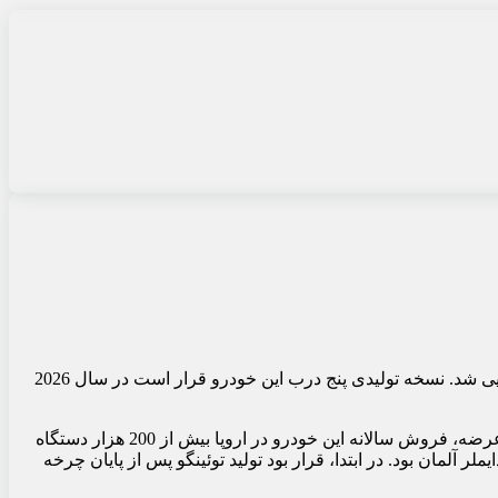
، رنو نسل چهارم توئینگو خود را در نمایشگاه خودروی بروکسل معرفی کرد و طراحی داخلی آن به‌طور رسمی رونمایی شد. نسخه تولیدی پنج درب این خودرو قرار است در سال 2026
رنو، تولیدکننده فرانسوی، اولین توئینگوی خود را در سال 1992 معرفی کرد و این مدل کوچک در ابتدا با استقبال زیادی مواجه شد. در ابتدای عرضه، فروش سالانه این خودرو در اروپا بیش از 200 هزار دستگاه
 آمد و این هچبک حاصل همکاری رنو با گروه دایملر آلمان بود. در ابتدا، قرار بود تولید توئینگو پس از پایان چرخه