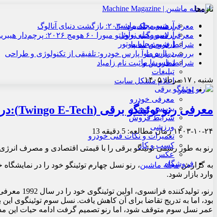
تازه‌ها
آرشیو مجله ماشین
معرفی هنسی بلک‌برد ۲۰۳۰: بازگشت دنیای آنالوگ
آرشیو مجله نوآور
معرفی لامبورگینی روئلتو میورا ۶۰ هومج ۲۰۲۶: پرچم‌دار هیبریدی
آرشیو مجله موتور
شرایط فروش سایپا
درباره ما
بررسی پارس نوآ پارس خودرو: تلفیقی از تکنولوژی و طراحی
تماس با ما
شرایط فروش و ثبت نام زامیاد
تبلیغات
شنبه , ۱۷ مرداد ۱۴۰۵
اعلام مشکل سایت
اخبار
معرفی خودرو
معرفی رنو توئینگو برقی (Twingo E-Tech):درخشش در دنیای برقی
بررسی خودرو
شرایط فروش
ورزشی
۱۴۰۳-۱۰-۲۴
زمان مطالعه: 5 دقیقه
13
تعمیرات و نکات فنی خودرو
کسب و کار
رنو به طور رسمی توئینگو برقی را با قیمتی اقتصادی و مصرف انرژی 
عکس
فروشگاه
به گزارش
مجله ماشین
وارد بازار شود.
عمر نسل سوم متوقف شود، اما رنو تصمیم گرفت ادامه‌ حیات این مدل را اعلام کن