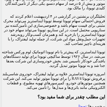
موتور و بیش از ۵ درصد از سهام دنسو، یکی دیگر از تأمین‌کنندگان
کلیدی تویوتا، را مالک بود.
تحلیلگران برنشتین در گزارشی در ۴ اردیبهشت اعلام کردند که
فروش احتمالی سهام تویوتا توسط تویوتا اینداستریز می‌تواند محرک
مثبتی برای قیمت سهام باشد و خصوصی‌سازی این تأمین‌کننده نیز
سناریویی محتمل است. در این سناریو، تویوتا می‌تواند سهام خود در
تویوتا اینداستریز را بازخرید کند و همزمان کسب‌وکار روبه‌رشد
تجهیزات حمل‌ونقل مواد این شرکت، از جمله تولید لیفتراک، را با
هزینه‌ای ناچیز تصاحب کند.
تویوتا اینداستریز، که پیش‌تر با نام تویودا اتوماتیک لوم ورکس شناخته
می‌شد، در سال ۱۹۲۶ توسط ساکیچی تویودا برای تولید دستگاه‌های
بافندگی خودکار تأسیس شد. بخش خودروسازی این شرکت بعدها
جدا شد و به تویوتا موتور تبدیل گردید.
امروزه تویوتا اینداستریز علاوه بر تولید لیفتراک، خودروی شاسی‌بلند
پرفروش تویوتا RAV4 را برای تویوتا موتور تولید می‌کند. این شرکت
همچنین موتورهای خودرو، کمپرسورهای تهویه مطبوع، و قطعات
الکترونیکی مانند باتری‌ها و مبدل‌ها را تأمین می‌کند.
این مطلب چقدر برای شما مفید بود؟
برچسب ها:
تویوتا