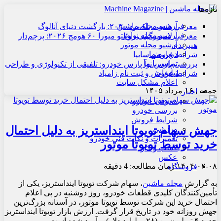
تازه‌ها
آرشیو مجله ماشین
معرفی هنسی بلک‌برد ۲۰۳۰: بازگشت دنیای آنالوگ
آرشیو مجله نوآور
معرفی لامبورگینی روئلتو میورا ۶۰ هومج ۲۰۲۶: پرچم‌دار
آرشیو مجله موتور
هیبریدی
درباره ما
شرایط فروش سایپا
تماس با ما
بررسی پارس نوآ پارس خودرو: تلفیقی از تکنولوژی و طراحی
تبلیغات
شرایط فروش و ثبت نام زامیاد
اعلام مشکل سایت
جمعه , ۱۶ مرداد ۱۴۰۵
اخبار
معرفی خودرو
بررسی خودرو
شرایط فروش
جهش سهام تویوتا اینداستریز به دلیل احتمال
ورزشی
تعمیرات و نکات فنی خودرو
خرید توسط تویوتا موتور
کسب و کار
عکس
۱۴۰۴-۰۲-۰۸
زمان مطالعه: 4 دقیقه
فروشگاه
به گزارش
مجله ماشین
، سهام شرکت تویوتا اینداستریز، یکی از
تأمین‌کنندگان کلیدی قطعات خودرو، روز دوشنبه در پی اعلام
احتمال خرید این شرکت توسط تویوتا موتور، در آستانه بزرگ‌ترین
جهش روزانه خود در تاریخ قرار گرفت. ارزش بازار تویوتا اینداستریز
حدود ۴ تریلیون ین (۲۸ میلیارد دلار) برآورد شده است.