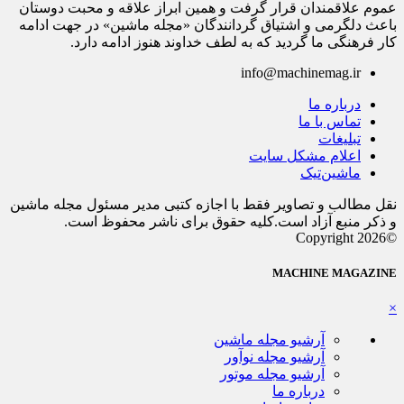
عموم علاقمندان قرار گرفت و همین ابراز علاقه و محبت دوستان
باعث دلگرمی و اشتیاق گردانندگان «مجله ماشین» در جهت ادامه
کار فرهنگی ما گردید که به لطف خداوند هنوز ادامه دارد.
info@machinemag.ir
درباره ما
تماس با ما
تبلیغات
اعلام مشکل سایت
ماشین‌تیک
نقل مطالب و تصاویر فقط با اجازه کتبی مدیر مسئول مجله ماشین
و ذکر منبع آزاد است.کلیه حقوق برای ناشر محفوظ است.
©Copyright 2026
MACHINE MAGAZINE
×
آرشیو مجله ماشین
آرشیو مجله نوآور
آرشیو مجله موتور
درباره ما