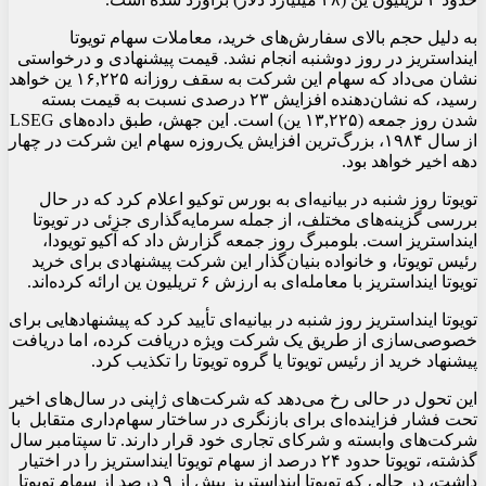
به دلیل حجم بالای سفارش‌های خرید، معاملات سهام تویوتا
اینداستریز در روز دوشنبه انجام نشد. قیمت پیشنهادی و درخواستی
نشان می‌داد که سهام این شرکت به سقف روزانه ۱۶,۲۲۵ ین خواهد
رسید، که نشان‌دهنده افزایش ۲۳ درصدی نسبت به قیمت بسته
شدن روز جمعه (۱۳,۲۲۵ ین) است. این جهش، طبق داده‌های LSEG
از سال ۱۹۸۴، بزرگ‌ترین افزایش یک‌روزه سهام این شرکت در چهار
دهه اخیر خواهد بود.
تویوتا روز شنبه در بیانیه‌ای به بورس توکیو اعلام کرد که در حال
بررسی گزینه‌های مختلف، از جمله سرمایه‌گذاری جزئی در تویوتا
اینداستریز است. بلومبرگ روز جمعه گزارش داد که آکیو تویودا،
رئیس تویوتا، و خانواده بنیان‌گذار این شرکت پیشنهادی برای خرید
تویوتا اینداستریز با معامله‌ای به ارزش ۶ تریلیون ین ارائه کرده‌اند.
تویوتا اینداستریز روز شنبه در بیانیه‌ای تأیید کرد که پیشنهادهایی برای
خصوصی‌سازی از طریق یک شرکت ویژه دریافت کرده، اما دریافت
پیشنهاد خرید از رئیس تویوتا یا گروه تویوتا را تکذیب کرد.
این تحول در حالی رخ می‌دهد که شرکت‌های ژاپنی در سال‌های اخیر
تحت فشار فزاینده‌ای برای بازنگری در ساختار سهام‌داری متقابل با
شرکت‌های وابسته و شرکای تجاری خود قرار دارند. تا سپتامبر سال
گذشته، تویوتا حدود ۲۴ درصد از سهام تویوتا اینداستریز را در اختیار
داشت، در حالی که تویوتا اینداستریز بیش از ۹ درصد از سهام تویوتا