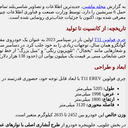
به گزارش
مجله ماشین
معرفی شده بود، اکنون با جزئیات جذاب‌تری رونمایی شده است.
تاریخچه: از کانسپت تا تولید
چری فولوین T11
اولین بار در سپتامبر 2023 به 
گوانگژو همان سال، توجهات زیادی را به خود جلب کرد. در دسامبر سال
و شعارهایی مانند “یخچال”، “تلویزیون رنگی” و “مبل بزرگ” از خط تو
حتی شایعاتی مبنی بر قیمت یک میلیون یوانی آن (حدود 138 هزار دلار) نیز مطرح شده بود.
ابعاد و طراحی
چری فولوین T11 EREV با ابعاد قابل توجه خود، حضوری قدرتمند در جاده خواهد داشت:
طول:
5205 میلی‌متر
عرض:
1998 میلی‌متر
ارتفاع:
1800 میلی‌متر
فاصله محوری:
3120 میلی‌متر
وزن خالص
این خودرو بین 2452 تا 2635 کیلوگرم متغیر است.
در بخش جلویی، جلوپنجره خودرو از
طرح آبشاری اصلی با نوارهای ع