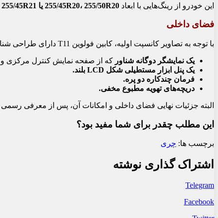
این خودرو از رینگ‌هایی با ابعاد
255/45R20، 255/50R20 یا 255/45R21
ب
فضای داخلی
با توجه به تصاویر کانسپت اولیه، کابین فولوین T11 دارای طراحی شناور و پیشرفته‌ای است. این طراحی شامل:
یک نمایشگر دوگانه شناور
که از صفحه نمایش کنترل مرکزی و
یک پنل ابزار مستطیلی شکل LCD بلند.
فرمان چندکاره دو پره.
دریچه‌های تهویه مطبوع مخفی.
البته جزئیات نهایی فضای داخلی و امکانات آن، پس از معرفی رسم
این مطلب چقدر برای شما مفید بود؟
برچسب ها:
چری
اشتراک گذاری نوشته
Telegram
Facebook