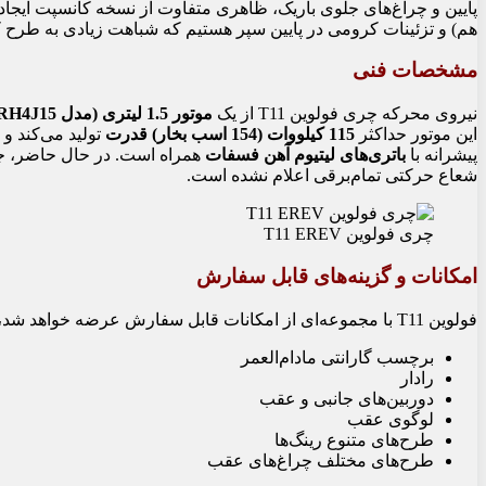
پایین و چراغ‌های جلوی باریک، ظاهری متفاوت از نسخه کانسپت ایجا
هم) و تزئینات کرومی در پایین سپر هستیم که شباهت زیادی به طرح کا
مشخصات فنی
نیروی محرکه چری فولوین T11 از یک
موتور 1.5 لیتری (مدل SQRH4J15) به عنوان افزایش‌دهنده برد (Range Extender)
این موتور حداکثر
115 کیلووات (154 اسب بخار) قدرت
تولید می‌کند و
پیشرانه با
باتری‌های لیتیوم آهن فسفات
همراه است. در حال حاضر، جز
شعاع حرکتی تمام‌برقی اعلام نشده است.
چری فولوین T11 EREV
امکانات و گزینه‌های قابل سفارش
فولوین T11 با مجموعه‌ای از امکانات قابل سفارش عرضه خواهد شد، از جمله:
برچسب گارانتی مادام‌العمر
رادار
دوربین‌های جانبی و عقب
لوگوی عقب
طرح‌های متنوع رینگ‌ها
طرح‌های مختلف چراغ‌های عقب