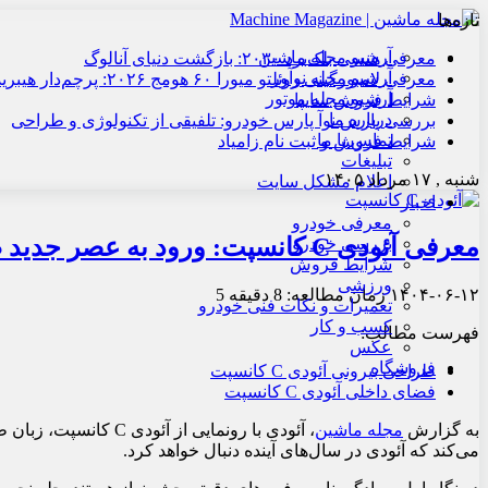
تازه‌ها
آرشیو مجله ماشین
معرفی هنسی بلک‌برد ۲۰۳۰: بازگشت دنیای آنالوگ
آرشیو مجله نوآور
معرفی لامبورگینی روئلتو میورا ۶۰ هومج ۲۰۲۶: پرچم‌دار هیبریدی
آرشیو مجله موتور
شرایط فروش سایپا
درباره ما
بررسی پارس نوآ پارس خودرو: تلفیقی از تکنولوژی و طراحی
تماس با ما
شرایط فروش و ثبت نام زامیاد
تبلیغات
شنبه , ۱۷ مرداد ۱۴۰۵
اعلام مشکل سایت
اخبار
معرفی خودرو
معرفی آئودی C کانسپت: ورود به عصر جدید طراحی
بررسی خودرو
شرایط فروش
ورزشی
۱۴۰۴-۰۶-۱۲
زمان مطالعه: 8 دقیقه
5
تعمیرات و نکات فنی خودرو
کسب و کار
فهرست مطالب:
عکس
فروشگاه
طراحی بیرونی آئودی C کانسپت
فضای داخلی آئودی C کانسپت
به گزارش
مجله ماشین
، آئودی با رونمایی
می‌کند که آئودی در سال‌های آینده دنبال خواهد کرد.