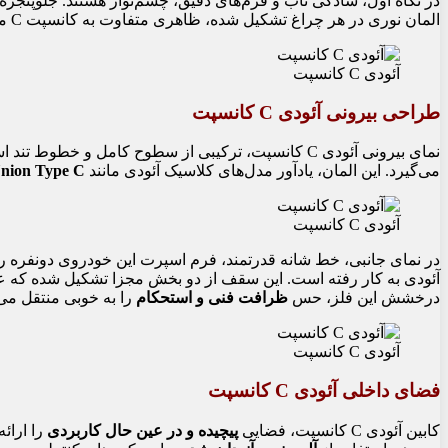
در نگاه اول، سادگی ناب و فرم‌های دقیق، چشم‌نواز هستند. جلوپنجره 
المان نوری در هر چراغ تشکیل شده، ظاهری متفاوت به کانسپت C می‌بخشد.
آئودی C کانسپت
طراحی بیرونی آئودی C کانسپت
نمای بیرونی آئودی C کانسپت، ترکیبی از سطوح کامل و خطوط تند است که
می‌گیرد. این المان، یادآور مدل‌های کلاسیک آئودی مانند
nion Type C
آئودی C کانسپت
در نمای جانبی، خط شانه قدرتمند، فرم اسپرت این خودروی دونفره را
آئودی به کار رفته است. این سقف از دو بخش مجزا تشکیل شده که علا
درخشش این فلز، حس
ظرافت فنی و استحکام
را به خوبی منتقل می‌
آئودی C کانسپت
فضای داخلی آئودی C کانسپت
کابین آئودی C کانسپت، فضایی
پیچیده و در عین حال کاربردی
را ارائ