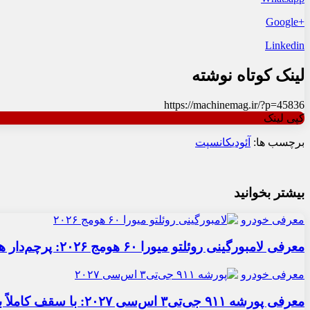
+Google
Linkedin
لینک کوتاه نوشته
https://machinemag.ir/?p=45836
کپی لینک
برچسب ها:
آئودی
کانسپت
بیشتر بخوانید
معرفی خودرو
معرفی لامبورگینی روئلتو میورا ۶۰ هومج ۲۰۲۶: پرچم‌دار هیبریدی
معرفی خودرو
معرفی پورشه ۹۱۱ جی‌تی۳ اس‌سی ۲۰۲۷: با سقف کاملاً برقی