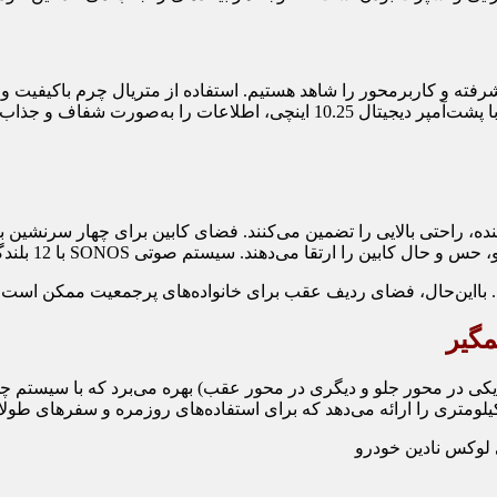
ی Q4 ای‌ترون ۵۰ کواترو بلک ادیشن ۲۰۲۵، فضایی پیشرفته و کاربرمحور را شاهد هستیم. استفاده از
ته، گرم‌کن و حافظه برای راننده، راحتی بالایی را تضمین می‌کنند. فضای کابین بر
گیر