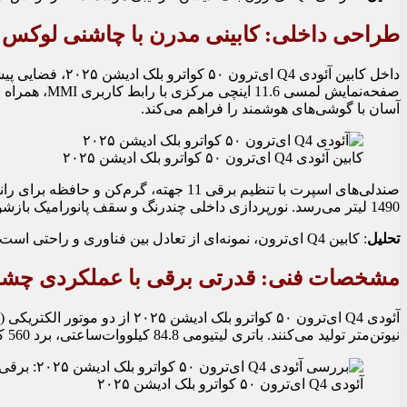
طراحی داخلی: کابینی مدرن با چاشنی لوکس
داخل کابین آئود
آسان با گوشی‌های هوشمند را فراهم می‌کند.
کابین آئودی Q4 ای‌ترون ۵۰ کواترو بلک ادیشن ۲۰۲۵
صندلی‌های اسپرت با تنظیم برقی 11 جه
1490 لیتر می‌رسد. نورپردازی داخلی چندرنگ و سقف پانورامیک بازشو، حس و حال کابین را ارتقا می‌دهند. سیستم صوتی SONOS با 12 بلندگو، تجربه‌ای غنی از موسیقی ارائه می‌کند.
تحلیل
: کابین Q4 ای‌ترون، نمونه‌ای از تعادل بین فناوری و راحتی است. بااین‌حال، فضای ردیف عقب برای خانواده‌های پرجمعیت ممکن است کمی محدود باشد.
مشخصات فنی: قدرتی برقی با عملکردی چشم
نیوتن‌متر تولید می‌کنند. باتری لیتیومی 84.8 کیلووات‌ساعتی، برد 560 کیلومتری را ارائه می‌دهد که برای استفاده‌های روزمره و سفرهای طولانی مناسب است.
آئودی Q4 ای‌ترون ۵۰ کواترو بلک ادیشن ۲۰۲۵