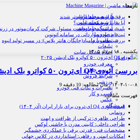
تازه‌ها
آرشیو مجله ماشین
برقی‌ها از هیبریدها ارزان‌تر شدند
آرشیو مجله نوآور
آیا سایپا ورشکسته است؟
آرشیو مجله موتور
پلمب نمایندگی و بازداشت مسئول شرکت کرمان‌موتور در زرند
درباره ما
ثبت‌نام خودرو وارداتی در سامانه اتونوین
تماس با ما
بررسی هامون زامیاد(چانگان هانتر پلاس): در مسیر تولید انبوه
تبلیغات
یکشنبه , ۱۸ مرداد ۱۴۰۵
اعلام مشکل سایت
اخبار
معرفی خودرو
بررسی آئودی Q۴ ای‌ترون ۵۰ کواترو بلک ادیشن ۲۰۲۵: برقی لوکس نادین خودرو
بررسی خودرو
شرایط فروش
ورزشی
۱۴۰۴-۱۰-۰۸
زمان مطالعه: 10 دقیقه
9
تعمیرات و نکات فنی خودرو
کسب و کار
فهرست مطالب:
عکس
فروشگاه
قیمت‌ آئودی Q4 ای-ترون برای بازار ایران (آذر ۱۴۰۴)
رونمایی
طراحی ظاهری: ترکیبی از ظرافت و ابهت
طراحی داخلی: کابینی مدرن با چاشنی لوکس
مشخصات فنی: قدرتی برقی با عملکردی چشمگیر
امکانات ایمنی و رفاهی: استانداردی در کلاس جهانی