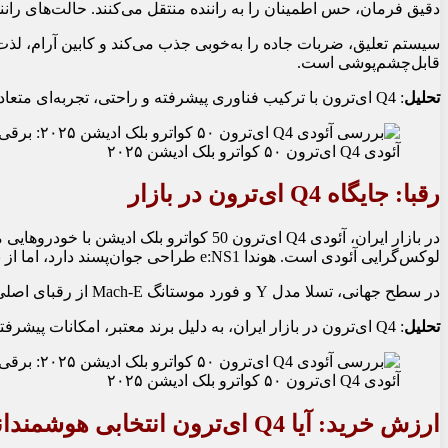
دقیق فرمان، حس اطمینان را به راننده منتقل می‌کنند. حالت‌های رانن
سیستم تعلیق، ضربات جاده را به‌خوبی جذب می‌کند و کابین آرام، لذت 
قابل‌چشم‌پوشی است.
تحلیل
: Q4 ای‌ترون با ترکیب فناوری پیشرفته و راحتی، تجربه‌ای متعادل از رانندگی ارائه می‌دهد که هم برای علاقه‌مندان به سرعت و هم برای رانندگان روزمره جذاب است.
آئودی Q4 ای‌ترون ۵۰ کواترو بلک ادیشن ۲۰۲۵
رقبا: جایگاه Q4 ای‌ترون در بازار
لوکس‌گرایی آئودی است. هوندا e:NS1 طراحی جوان‌پسند دارد، اما از نظر برد و امکانات ایمنی، عقب‌تر از Q4 ای‌ترون قرار می‌گیرد. ام‌جی 4 نیز با قیمت پایین‌تر، نمی‌تواند با کیفیت و فناوری آئودی رقابت کند.
در سطح جهانی، تسلا مدل Y و فورد موستانگ Mach-E از رقبای اصلی هستند، اما محدودیت‌های وارداتی، این مدل‌ها را از بازار ایران دور نگه داشته است.
تحلیل
: Q4 ای‌ترون در بازار ایران، به دلیل برند معتبر، امکانات پیشرفته و طراحی متمایز، جایگاه ویژه‌ای دارد و رقبای محدودی در این سطح کیفی می‌توانند با آن رقابت کنند.
آئودی Q4 ای‌ترون ۵۰ کواترو بلک ادیشن ۲۰۲۵
ارزش خرید: آیا Q4 ای‌ترون انتخابی هوشمندانه است؟