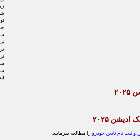
زم
شتاب 0 
نو
حا
سی
سی
تر
تر
سای
سا
اب
 ثبت نام نادین خودرو
را مطالعه بفرمایید.