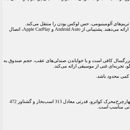
 متریال چرم باکیفیت و تریم‌های آلومینیومی، حس لوکس بودن را منتقل می‌کند.
صفحه‌نمایش لمسی 11.6 اینچی مرکزی با رابط کاربری MMI، همراه با پشت‌آمپر دیجیتال 10.25 اینچی، اطلاعات را به‌صورت شفاف و جذاب ارائه می‌دهند. پشتیبانی از Android Auto و Apple CarPlay، اتصال
ای چهار سرنشین بزرگسال کافی است و با خواباندن صندلی‌های عقب، حجم صندوق به
آئودی Q4 ای‌ترون ۵۰ کواترو بلک ادیشن ۲۰۲۵ از دو موتور الکتریکی (یکی در محور جلو و دیگری در محور عقب) بهره می‌برد که با سیستم چهارچرخ‌محرک کواترو، قدرتی معادل 313 اسب‌بخار و گشتاور 472