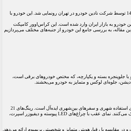
آئودی Q4 ای‌ترون 50 کواترو بلک ادیشن 2025، کراس‌اوور برقی لوکس و قدرتمند، در تاریخ 25 فروردین 1404 توسط شرکت نادین خودرو در تهران رونمایی شد. این خودرو با
ه توسط شرکت نادین خودرو به بازار ایران وارد شده است. این کراس‌اوور کامپکت
 مقاله، به بررسی جامع این خودرو از جنبه‌های مختلف می‌پردازیم
 نمای جلویی خودرو با جلوپنجره بسته و یکپارچه، که مختص خودروهای برقی است،
ابعاد خودرو (طول 4588 میلی‌متر، عرض 1865 میلی‌متر و ارتفاع 1626 میلی‌متر) آن را در کلاس کراس‌اوورهای کامپکت جای می‌دهد که برای استفاده شهری و سفرهای بین‌شهری ایده‌آل است. رینگ‌های 21
اینچی و لاستیک‌های پهن (235/45 R21 در جلو و 255/40 R21 در عقب) نه‌تنها به زیبایی خودرو افزوده‌اند، بلکه به بهبود چسبندگی و هندلینگ کمک می‌کنند. نمای عقب با چراغ‌های LED پیوسته و دیفیوزر اسپرت،