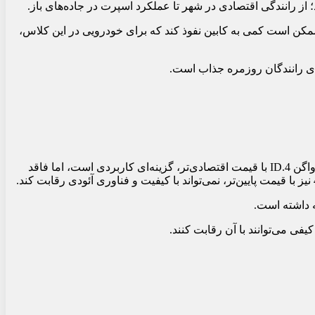
از رانندگی اقتصادی در شهر تا عملکرد اسپرت در جاده‌های باز.
 ممکن است کمی به کابین نفوذ کند که برای خودرویی در این کلاس،
در بازار ایران، آئودی Q4 ای‌ترون 50 کواترو بلک ادیشن با خودروهایی مانند فولکس‌واگن ID.4، هوندا e:NS1 و ام‌جی 4 رقابت می‌کند. فولکس‌واگن ID.4 با قیمت اقتصادی‌تر، گزینه‌ای کاربردی است، اما فاقد