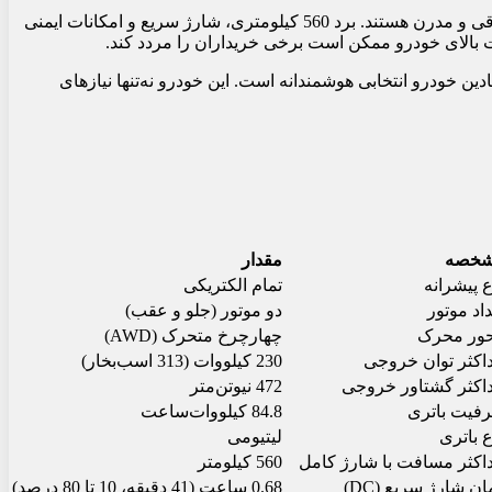
آئودی Q4 ای‌ترون ۵۰ کواترو بلک ادیشن ۲۰۲۵ با توجه به ویژگی‌هایش، گزینه‌ای جذاب برای خریدارانی است که به دنبال خودرویی لوکس، برقی و مدرن هستند. برد 560 کیلومتری، شارژ سریع و امکانات ایمنی
ت بالای خودرو ممکن است برخی خریداران را مردد کند.
به دنبال خودرویی با برند معتبر، فناوری پیشرفته و تجربه رانندگی لذت‌بخش هستید، آئودی Q4 ای‌ترون نادین خودرو انتخابی هوشمندانه است. این خودرو نه‌تنها نیازهای
خصه
مقدار
ع پیشرانه
تمام الکتریکی
داد موتور
دو موتور (جلو و عقب)
ور محرک
چهارچرخ متحرک (AWD)
اکثر توان خروجی
230 کیلووات (313 اسب‌بخار)
اکثر گشتاور خروجی
472 نیوتن‌متر
فیت باتری
84.8 کیلووات‌ساعت
ع باتری
لیتیومی
اکثر مسافت با شارژ کامل
560 کیلومتر
ن شارژ سریع (DC)
0.68 ساعت (41 دقیقه، 10 تا 80 درصد)