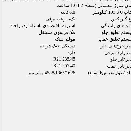
ان شارژ معمولی (سطح L2)
12 ساعت
تا 100 کیلومتر
6.8 ثانیه
ع گیربکس
تک‌سرعته برقی
لت‌های رانندگی
اسپرت، اقتصادی، استاندارد، راحت
ستم تعلیق جلو
مک‌فرسون مستقل
ستم تعلیق عقب
مولتی‌لینک
مز چرخ‌های جلو
دیسکی خنک‌شونده
مز پارک برقی
دارد
235/45 R21
ز تایر جلو
255/40 R21
یز تایر عقب
عاد (طول/عرض/ارتفاع)
4588/1865/1626 میلی‌متر