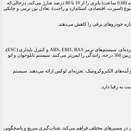
شتاب صفر تا صد این خودرو 6.8 ثانیه است که برای یک کراس‌اوور برقی، عملکردی قابل‌توجه محسوب می‌شود. شارژ سریع DC در 41 دقیقه (0.68 ساعت) باتری را از 10 تا 80 درصد شارژ می‌کند، درحالی‌که
انندگی متنوع (اسپرت، اقتصادی، استاندارد و راحت)، تعادل بین نرمی و چابکی
آئودی Q4 ای‌ترون ۵۰ کواترو بلک ادیشن ۲۰۲۵ با مجموعه‌ای کامل از امکانات ایمنی و رفاهی عرضه می‌شود. کیسه‌های هوای جلو، جانبی و پرده‌ای، سیستم‌های ترمز ABS، EBD، BAS و کنترل پایداری (ESC)،
ایمنی سرنشینان را تضمین می‌کنند. فناوری‌های پیشرفته مانند هشدار خروج از مسیر، ترمز فعال، رادار نقاط کور، کروز کنترل تطبیقی و دوربین 360 درجه، رانندگی را ایمن‌تر می‌کنند. سیستم تابلوخوان و اتو
آینه‌های الکتروکرومیک، تجربه‌ای لوکس ارائه می‌دهند. سیستم
ی فوق‌العاده‌ای در مسیرهای مختلف فراهم می‌کند. شتاب‌گیری سریع و پاسخگویی