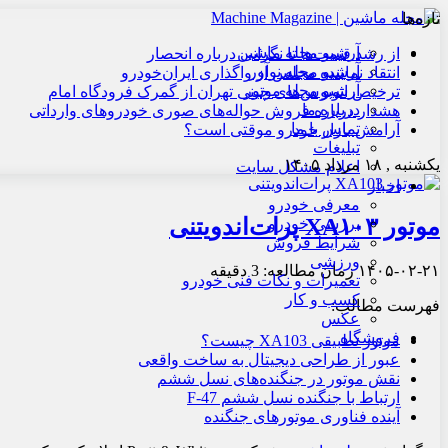
تازه‌ها
آرشیو مجله ماشین
از رشد قیمت‌ها تا نگرانی درباره انحصار
آرشیو مجله نوآور
انتقاد نماینده مجلس از واگذاری ایران‌خودرو
آرشیو مجله موتور
ترخیص اتوبوس‌های چینی تهران از گمرک فرودگاه امام
درباره ما
هشدار درباره فروش حواله‌های صوری خودروهای وارداتی
تماس با ما
آرامش بازار خودرو موقتی است؟
تبلیغات
یکشنبه , ۱۸ مرداد ۱۴۰۵
اعلام مشکل سایت
اخبار
معرفی خودرو
موتور XA۱۰۳ پرات‌اندویتنی
بررسی خودرو
شرایط فروش
ورزشی
۱۴۰۵-۰۲-۲۱
زمان مطالعه: 3 دقیقه
تعمیرات و نکات فنی خودرو
کسب و کار
فهرست مطالب:
عکس
فروشگاه
موتور تطبیقی XA103 چیست؟
عبور از طراحی دیجیتال به ساخت واقعی
نقش موتور در جنگنده‌های نسل ششم
ارتباط با جنگنده نسل ششم F‑47
آینده فناوری موتورهای جنگنده