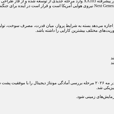
، شرکت Pratt & Whitney اعلام کرده که موتور پیشرفته XA103 وارد مرحله ج
به موتور اجازه می‌دهد بسته به شرایط پرواز، میان قدرت، مصرف سوخت، تول
وریت‌های مختلف بیشترین کارایی را داشته باشد.
د
د
طبق اعلام شرکت RTX (شرکت مادر پرات‌اندویتنی)، موتور XA103 در مه ۲۰۲۶ مرحله بررسی آما
یزیکی شد.