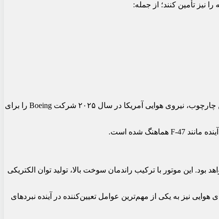
ا نیز تأمین کنند؛ از جمله:
موتور XA103 در راستای برنامه NGAD توسعه یافته؛ برنامه‌ای که هدف آن ساخت نسل جدید جنگنده‌های برتری هوایی آمریکاست. در همین چارچوب، نیروی هوایی آمریکا در سال ۲۰۲۵ شرکت Boeing را برای
د انتظار موتور XA103 «فراتر از هر موتور عملیاتی فعلی» خواهد بود. این موتور با ترکیب راندمان سوخت بالا، تولید توان الکتریکی
موتورهای هوایی نیز به یکی از مهم‌ترین عوامل تعیین‌کننده در آینده نبردهای