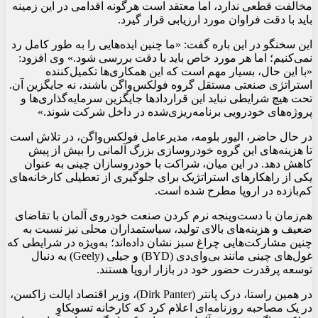
مخالفت قطعی ندارد، اما معتقد است هرگونه اقدامی در این زمینه
باید با دقت فراوان مورد ارزیابی قرار گیرد.
این سخنگو در این باره گفت: «ما چنین ایده‌هایی را به طور کامل رد
نمی‌کنیم؛ اما هر مورد خاص باید با دقت بررسی شود.» وی افزود:
«با این حال، بسیار مهم است که این همکاری‌ها تکمیل‌کننده
استراتژی صنعتی مستقل گروه فولکس‌واگن باشند، نه جایگزین آن.
تحت هیچ شرایطی نباید این قراردادها جایگزین سرمایه‌گذاری‌ها و
پروژه‌های خودرویی برنامه‌ریزی‌شده در داخل شرکت شوند.»
در حال حاضر، الیور بلومه، مدیرعامل فولکس‌واگن، در تلاش است
تا هزینه‌های این گروه خودروسازی بزرگ آلمانی را بیش از پیش
کاهش دهد. در این میان، شراکت با خودروسازان چینی به عنوان
یکی از راهکارهای استراتژیک برای جلوگیری از تعطیلی کارخانه‌های
کم‌بازده در اروپا مطرح شده است.
هم‌زمان با دست‌وپنجه نرم کردن صنعت خودروی آلمان با تقاضای
ضعیف و هزینه‌های بالای تولید، سیاستمداران محلی نیز نسبت به
چنین مشارکت‌هایی چراغ سبز نشان داده‌اند؛ به‌ویژه در شرایطی که
غول‌های چینی مانند بی‌وای‌دی (BYD) و جیلی (Geely) به دنبال
توسعه پرقدرت حضور خود در بازار اروپا هستند.
در همین راستا، درک پانتر (Dirk Panter)، وزیر اقتصاد ایالت زاکسن،
در یک مصاحبه روزنامه‌ای اعلام کرد که کارخانه تسویکاوِ