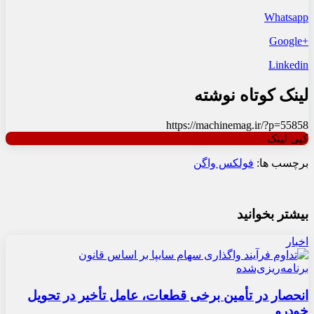
Whatsapp
+Google
Linkedin
لینک کوتاه نوشته
https://machinemag.ir/?p=55858
کپی لینک
برچسب ها:
فولکس واگن
بیشتر بخوانید
اخبار
انحصار در تأمین برخی قطعات، عامل تأخیر در تحویل
خودرو