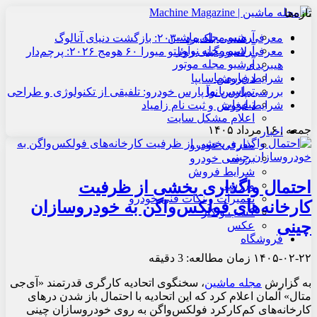
تازه‌ها
آرشیو مجله ماشین
معرفی هنسی بلک‌برد ۲۰۳۰: بازگشت دنیای آنالوگ
آرشیو مجله نوآور
معرفی لامبورگینی روئلتو میورا ۶۰ هومج ۲۰۲۶: پرچم‌دار
آرشیو مجله موتور
هیبریدی
درباره ما
شرایط فروش سایپا
تماس با ما
بررسی پارس نوآ پارس خودرو: تلفیقی از تکنولوژی و طراحی
تبلیغات
شرایط فروش و ثبت نام زامیاد
اعلام مشکل سایت
جمعه , ۱۶ مرداد ۱۴۰۵
اخبار
معرفی خودرو
بررسی خودرو
شرایط فروش
احتمال واگذاری بخشی از ظرفیت
ورزشی
تعمیرات و نکات فنی خودرو
کارخانه‌های فولکس‌واگن به خودروسازان
کسب و کار
چینی
عکس
فروشگاه
۱۴۰۵-۰۲-۲۲
زمان مطالعه: 3 دقیقه
به گزارش
مجله ماشین
، سخنگوی اتحادیه کارگری قدرتمند «آی‌جی
متال» آلمان اعلام کرد که این اتحادیه با احتمال باز شدن درهای
کارخانه‌های کم‌کارکرد فولکس‌واگن به روی خودروسازان چینی