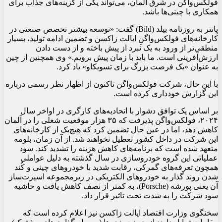
فولکس‌واگن در شرق آلمان، می‌تواند یکی از گزینه‌های جذاب برای
همکاری با چینی‌ها باشد.
پانتر به روزنامه بیلد (Bild) گفت: «توسعه بیشتر تخصص صنعتی در
کارخانه‌های فولکس‌واگنِ ایالت زاکسن و تضمین ادامه تولید، بسیار
منطقی‌تر از ورود به یک نبرد از پیش باخته و از دست دادن
ارزش‌آفرینی است. ما باید با زمان پیش برویم.» وی همچنین از چین
به عنوان «یک فرصت بزرگ برای تسویکاو» یاد کرد.
با این حال، شرکت فولکس‌واگن تاکنون از اظهار نظر رسمی درباره
این گزارش خودداری کرده است.
بر اساس یک توافق دشوار با اتحادیه‌های کارگری در اواخر سال
۲۰۲۴، فولکس‌واگن پذیرفت که ۳۵ هزار موقعیت شغلی را در آلمان
کاهش دهد، اما در عین حال تضمین کرد که هیچ‌یک از کارخانه‌های
این شرکت در داخل کشور تعطیل نخواهند شد. از آن زمان، بلومه
متعهد شده است که برنامه‌های کاهش هزینه را تشدید کند. سود
عملیاتی این گروه خودروسازی در سال گذشته به دلیل عواملی
همچون تعرفه‌های گمرکی، رقابت شدید با خودروهای چینی و کُند
شدن روند گذار به خودروهای الکتریکی در زیرمجموعه اسپرت‌ساز
آن یعنی پورشه (Porsche)، به کمتر از نصف کاهش یافت و حاشیه
سود شرکت را به شدت تحت تاثیر قرار داد.
سخنگوی وزارت اقتصاد ایالت زاکسن نیز اعلام کرده است که