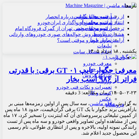
تازه‌ها
آرشیو مجله ماشین
از رشد قیمت‌ها تا نگرانی درباره انحصار
آرشیو مجله نوآور
انتقاد نماینده مجلس از واگذاری ایران‌خودرو
آرشیو مجله موتور
ترخیص اتوبوس‌های چینی تهران از گمرک فرودگاه امام
درباره ما
هشدار درباره فروش حواله‌های صوری خودروهای وارداتی
تماس با ما
آرامش بازار خودرو موقتی است؟
تبلیغات
یکشنبه , ۱۸ مرداد ۱۴۰۵
اعلام مشکل سایت
اخبار
معرفی خودرو
معرفی جگوار تایپ ۰۱ GT برقی: با قدرتی
بررسی خودرو
شرایط فروش
فراتر از ۹۸۶ اسب بخار
ورزشی
تعمیرات و نکات فنی خودرو
۱۴۰۵-۰۲-۲۳
زمان مطالعه: 3 دقیقه
کسب و کار
عکس
به گزارش
مجله ماشین
، سه سال پس از اولین زمزمه‌ها مبنی بر
فروشگاه
بازآفرینی برند جگوار با یک GT برقی گران‌قیمت، حدود ۱۸ ماه پس
از کمپین تبلیغاتی پرسروصدای آن که اینترنت را تسخیر کرد، ۱۷ ماه
پس از مشاهده اولین تصاویر واقعی خودرو و سه ماه پس از تست
رانندگی نمونه اولیه، بالاخره و پس از انتظاری طولانی، نام رسمی
این محصول جدید اعلام شد.