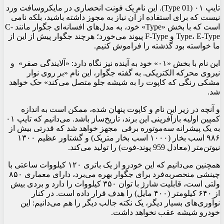
تایپ ۰۱ (Type 01). این نام یک فونت انحصاری در مایکروسافت ورد
نیست که برای استفاده از آن نیاز به مجوز داشته باشید، بلکه نامی
است که با بخش «Type» خود، به مدل‌های افسانه‌ای جگوار مانند C-
Type، E-Type و F-Type پیوند می‌خورد؛ هرچند جگوار پیش از این از
ما خواسته بود گذشته را فراموش کنیم.
این نام با بخش «۰۱» خود به آینده نیز نگاه دارد: «آلایندگی صفر» و
نیروی محرکه الکتریکی. به گفته جگوار، این نام «بر روی نوار
مشکی رنگی که کاپوت را به شیشه جلو متصل می‌کند» حک خواهد
شد.
و آنچه در زیر این نام و کاپوت پنهان شده، ممکن است به اندازه
کمپین اولیه بازآفرینی این برند، تاریخ‌ساز باشد. می‌دانیم که تایپ ۰۱
به یک پیشرانه سه‌موتوره برقی مجهز خواهد شد که قدرتی بیش از
۹۸۶ اسب بخار (۱۰۰۰ اسب بخار متریک) و گشتاور عظیم ۱۳۰۰
نیوتن‌متر (معادل 959 پوند-فوت) را تولید می‌کند.
همچنین می‌دانیم که این خودرو از یک باتری ۱۲۰ کیلووات ساعتی با
چینشی منحصربه‌فرد برای جگوار بهره می‌برد، دارای معماری ۸۵۰
ولتی است، قابلیت شارژ با توان ۳۵۰ کیلووات را دارد و بردی بیش
از ۶۴۰ کیلومتر (۴۰۰ مایل) را هدف قرار داده است. در کنار
نوآوری‌های بسیار دیگر، یک نکته جالب دیگر را هم می‌دانیم: این
خودرو شیشه عقب نخواهد داشت.