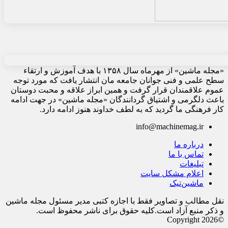
«مجله ماشین» از مهرماه سال ۱۳۵۸ با هدف آموزش و ارتقاء
سطح علمی و فنی جوانان جامعه مان انتشار یافت که مورد توجه
عموم علاقمندان قرار گرفت و همین ابراز علاقه و محبت دوستان
باعث دلگرمی و اشتیاق گردانندگان «مجله ماشین» در جهت ادامه
کار فرهنگی ما گردید که به لطف خداوند هنوز ادامه دارد.
info@machinemag.ir
درباره ما
تماس با ما
تبلیغات
اعلام مشکل سایت
ماشین‌تیک
نقل مطالب و تصاویر فقط با اجازه کتبی مدیر مسئول مجله ماشین
و ذکر منبع آزاد است.کلیه حقوق برای ناشر محفوظ است.
©Copyright 2026