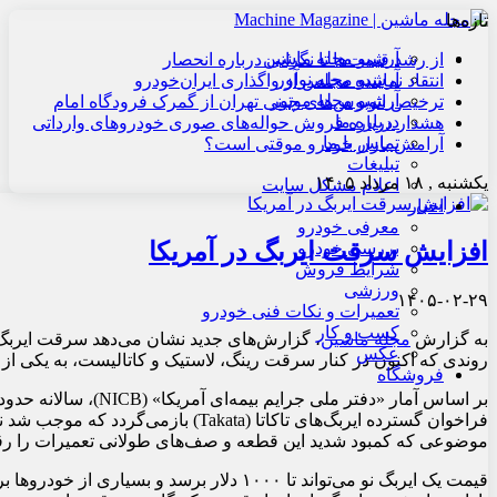
تازه‌ها
آرشیو مجله ماشین
از رشد قیمت‌ها تا نگرانی درباره انحصار
آرشیو مجله نوآور
انتقاد نماینده مجلس از واگذاری ایران‌خودرو
آرشیو مجله موتور
ترخیص اتوبوس‌های چینی تهران از گمرک فرودگاه امام
درباره ما
هشدار درباره فروش حواله‌های صوری خودروهای وارداتی
تماس با ما
آرامش بازار خودرو موقتی است؟
تبلیغات
یکشنبه , ۱۸ مرداد ۱۴۰۵
اعلام مشکل سایت
اخبار
معرفی خودرو
افزایش سرقت ایربگ در آمریکا
بررسی خودرو
شرایط فروش
ورزشی
۱۴۰۵-۰۲-۲۹
تعمیرات و نکات فنی خودرو
کسب و کار
به گزارش
مجله ماشین
، گزارش‌های جدید نشان می‌دهد سرقت ایربگ
عکس
روندی که اکنون در کنار سرقت رینگ، لاستیک و کاتالیست، به یکی 
فروشگاه
موضوعی که کمبود شدید این قطعه و صف‌های طولانی تعمیرات را ر
قیمت یک ایربگ نو می‌تواند تا ۱۰۰۰ دلار برسد و