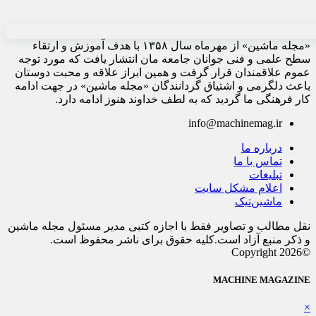
«مجله ماشین» از مهرماه سال ۱۳۵۸ با هدف آموزش و ارتقاء
سطح علمی و فنی جوانان جامعه مان انتشار یافت که مورد توجه
عموم علاقمندان قرار گرفت و همین ابراز علاقه و محبت دوستان
باعث دلگرمی و اشتیاق گردانندگان «مجله ماشین» در جهت ادامه
کار فرهنگی ما گردید که به لطف خداوند هنوز ادامه دارد.
info@machinemag.ir
درباره ما
تماس با ما
تبلیغات
اعلام مشکل سایت
ماشین‌تیک
نقل مطالب و تصاویر فقط با اجازه کتبی مدیر مسئول مجله ماشین
و ذکر منبع آزاد است.کلیه حقوق برای ناشر محفوظ است.
©Copyright 2026
MACHINE MAGAZINE
×