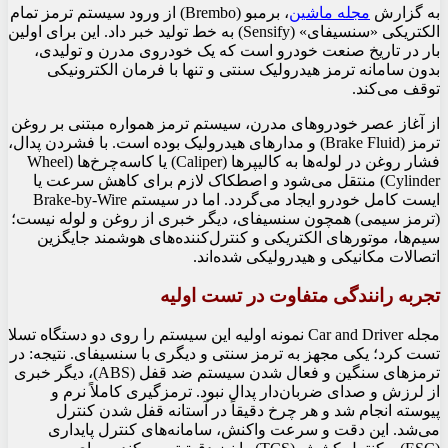
به گزارش
مجله ماشین
، برمبو (Brembo) از ورود سیستم ترمز تمام
الکتریکی «سنسیفای» (Sensify) به خط تولید خبر داد. این برای اولین
بار در تاریخ صنعت خودرو است که یک خودروی مدرن و تولیدی،
بدون سامانه ترمز هیدرولیک سنتی و تنها با فرمان الکترونیکی
توقف می‌کند.
از آغاز عصر خودروهای مدرن، سیستم ترمز همواره مبتنی بر روغن
ترمز (Brake Fluid) و مدارهای هیدرولیک بوده است. با فشردن پدال،
فشار روغن در لوله‌ها به کالیپرها (Caliper) یا کاسه‌چرخ‌ها (Wheel
Cylinder) منتقل می‌شود و اصطکاک لازم برای کاهش سرعت یا
ایست کامل خودرو ایجاد می‌گردد. اما در سیستم Brake-by-Wire
(ترمز سیمی) همچون سنسیفای، دیگر خبری از روغن و لوله نیست؛
سیم‌ها، موتورهای الکتریکی و کنترل‌کننده‌های هوشمند جایگزین
اتصالات مکانیکی و هیدرولیکی شده‌اند.
تجربه رانندگی متفاوت در تست اولیه
مجله Car and Driver نمونه اولیه این سیستم را روی دو دستگاه تسلا
تست کرد؛ یکی مجهز به ترمز سنتی و دیگری با سنسیفای. نتیجه: در
ترمزهای سنگین و فعال شدن سیستم ضد قفل (ABS)، دیگر خبری
از لرزش و صدای ضربان‌دار پدال نبود. ترمزگیری کاملاً نرم و
پیوسته انجام شد و هر چرخ دقیقاً در آستانه قفل شدن کنترل
می‌شد. این دقت و سرعت واکنش، سامانه‌های کنترل پایداری