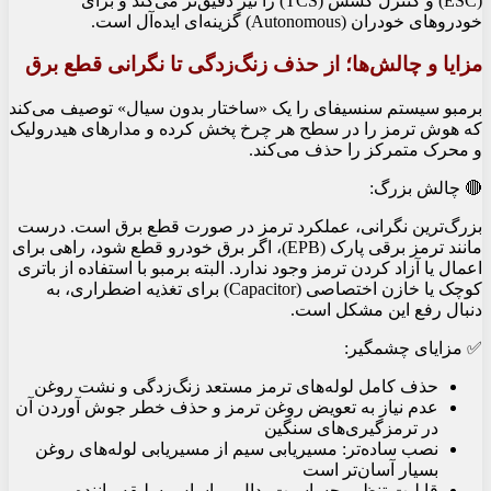
(ESC) و کنترل کشش (TCS) را نیز دقیق‌تر می‌کند و برای
خودروهای خودران (Autonomous) گزینه‌ای ایده‌آل است.
مزایا و چالش‌ها؛ از حذف زنگ‌زدگی تا نگرانی قطع برق
برمبو سیستم سنسیفای را یک «ساختار بدون سیال» توصیف می‌کند
که هوش ترمز را در سطح هر چرخ پخش کرده و مدارهای هیدرولیک
و محرک متمرکز را حذف می‌کند.
🔴 چالش بزرگ:
بزرگ‌ترین نگرانی، عملکرد ترمز در صورت قطع برق است. درست
مانند ترمز برقی پارک (EPB)، اگر برق خودرو قطع شود، راهی برای
اعمال یا آزاد کردن ترمز وجود ندارد. البته برمبو با استفاده از باتری
کوچک یا خازن اختصاصی (Capacitor) برای تغذیه اضطراری، به
دنبال رفع این مشکل است.
✅ مزایای چشمگیر:
حذف کامل لوله‌های ترمز مستعد زنگ‌زدگی و نشت روغن
عدم نیاز به تعویض روغن ترمز و حذف خطر جوش آوردن آن
در ترمزگیری‌های سنگین
نصب ساده‌تر: مسیریابی سیم از مسیریابی لوله‌های روغن
بسیار آسان‌تر است
قابلیت تنظیم حساسیت پدال بر اساس سلیقه راننده