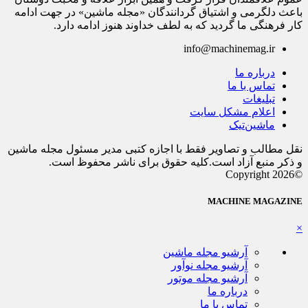
باعث دلگرمی و اشتیاق گردانندگان «مجله ماشین» در جهت ادامه
کار فرهنگی ما گردید که به لطف خداوند هنوز ادامه دارد.
info@machinemag.ir
درباره ما
تماس با ما
تبلیغات
اعلام مشکل سایت
ماشین‌تیک
نقل مطالب و تصاویر فقط با اجازه کتبی مدیر مسئول مجله ماشین
و ذکر منبع آزاد است.کلیه حقوق برای ناشر محفوظ است.
©Copyright 2026
MACHINE MAGAZINE
×
آرشیو مجله ماشین
آرشیو مجله نوآور
آرشیو مجله موتور
درباره ما
تماس با ما