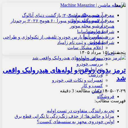
تازه‌ها
آرشیو مجله ماشین
معرفی هنسی بلک‌برد ۲۰۳۰: بازگشت دنیای آنالوگ
آرشیو مجله نوآور
معرفی لامبورگینی روئلتو میورا ۶۰ هومج ۲۰۲۶: پرچم‌دار
آرشیو مجله موتور
هیبریدی
درباره ما
شرایط فروش سایپا
تماس با ما
بررسی پارس نوآ پارس خودرو: تلفیقی از تکنولوژی و طراحی
تبلیغات
شرایط فروش و ثبت نام زامیاد
اعلام مشکل سایت
پنجشنبه , ۱۵ مرداد ۱۴۰۵
اخبار
معرفی خودرو
بررسی خودرو
ترمز بدون روغن و لوله‌های هیدرولیک واقعی
شرایط فروش
ورزشی
شد
تعمیرات و نکات فنی خودرو
کسب و کار
۱۴۰۵-۰۲-۲۹
زمان مطالعه: 3 دقیقه
عکس
فروشگاه
فهرست مطالب:
تجربه رانندگی متفاوت در تست اولیه
مزایا و چالش‌ها؛ از حذف زنگ‌زدگی تا نگرانی قطع برق
اولین خودروی مجهز به سنسیفای کیست؟