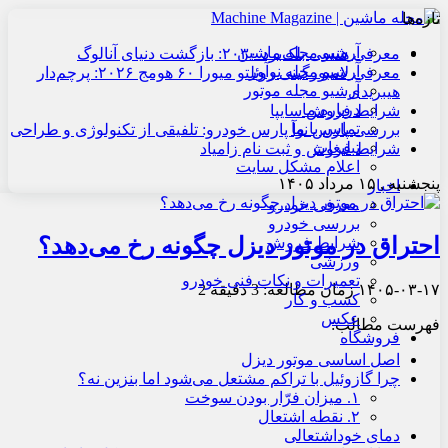
تازه‌ها
آرشیو مجله ماشین
معرفی هنسی بلک‌برد ۲۰۳۰: بازگشت دنیای آنالوگ
آرشیو مجله نوآور
معرفی لامبورگینی روئلتو میورا ۶۰ هومج ۲۰۲۶: پرچم‌دار
آرشیو مجله موتور
هیبریدی
درباره ما
شرایط فروش سایپا
تماس با ما
بررسی پارس نوآ پارس خودرو: تلفیقی از تکنولوژی و طراحی
تبلیغات
شرایط فروش و ثبت نام زامیاد
اعلام مشکل سایت
پنجشنبه , ۱۵ مرداد ۱۴۰۵
اخبار
معرفی خودرو
بررسی خودرو
احتراق در موتور دیزل چگونه رخ می‌دهد؟
شرایط فروش
ورزشی
تعمیرات و نکات فنی خودرو
۱۴۰۵-۰۳-۱۷
زمان مطالعه: 3 دقیقه
2
کسب و کار
عکس
فهرست مطالب:
فروشگاه
اصل اساسی موتور دیزل
چرا گازوئیل با تراکم مشتعل می‌شود اما بنزین نه؟
۱. میزان فرّار بودن سوخت
۲. نقطه اشتعال
دمای خوداشتعالی