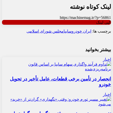
لینک کوتاه نوشته
https://machinemag.ir/?p=56861
کپی لینک
برچسب ها:
ایران خودرو
سایپا
مجلس شورای اسلامی
بیشتر بخوانید
اخبار
انحصار در تأمین برخی قطعات، عامل تأخیر در تحویل
خودرو
اخبار