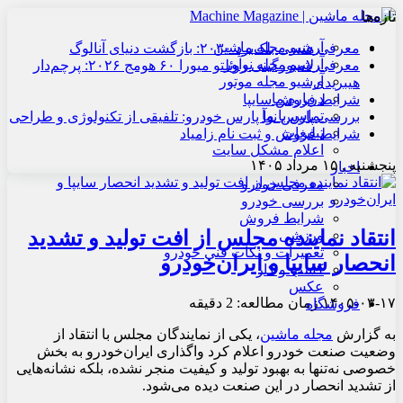
تازه‌ها
آرشیو مجله ماشین
معرفی هنسی بلک‌برد ۲۰۳۰: بازگشت دنیای آنالوگ
آرشیو مجله نوآور
معرفی لامبورگینی روئلتو میورا ۶۰ هومج ۲۰۲۶: پرچم‌دار
آرشیو مجله موتور
هیبریدی
درباره ما
شرایط فروش سایپا
تماس با ما
بررسی پارس نوآ پارس خودرو: تلفیقی از تکنولوژی و طراحی
تبلیغات
شرایط فروش و ثبت نام زامیاد
اعلام مشکل سایت
پنجشنبه , ۱۵ مرداد ۱۴۰۵
اخبار
معرفی خودرو
بررسی خودرو
شرایط فروش
انتقاد نماینده مجلس از افت تولید و تشدید
ورزشی
تعمیرات و نکات فنی خودرو
انحصار سایپا و ایران‌خودرو
کسب و کار
عکس
۱۴۰۵-۰۳-۱۷
زمان مطالعه: 2 دقیقه
فروشگاه
به گزارش
مجله ماشین
،
یکی از نمایندگان مجلس با انتقاد از
وضعیت صنعت خودرو اعلام کرد واگذاری ایران‌خودرو به بخش
خصوصی نه‌تنها به بهبود تولید و کیفیت منجر نشده، بلکه نشانه‌هایی
از تشدید انحصار در این صنعت دیده می‌شود.