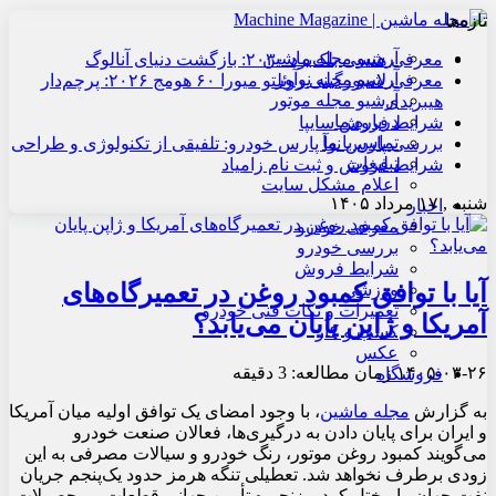
تازه‌ها
آرشیو مجله ماشین
معرفی هنسی بلک‌برد ۲۰۳۰: بازگشت دنیای آنالوگ
آرشیو مجله نوآور
معرفی لامبورگینی روئلتو میورا ۶۰ هومج ۲۰۲۶: پرچم‌دار
آرشیو مجله موتور
هیبریدی
درباره ما
شرایط فروش سایپا
تماس با ما
بررسی پارس نوآ پارس خودرو: تلفیقی از تکنولوژی و طراحی
تبلیغات
شرایط فروش و ثبت نام زامیاد
اعلام مشکل سایت
شنبه , ۱۷ مرداد ۱۴۰۵
اخبار
معرفی خودرو
بررسی خودرو
شرایط فروش
آیا با توافق کمبود روغن در تعمیرگاه‌های
ورزشی
تعمیرات و نکات فنی خودرو
آمریکا و ژاپن پایان می‌یابد؟
کسب و کار
عکس
۱۴۰۵-۰۳-۲۶
زمان مطالعه: 3 دقیقه
فروشگاه
به گزارش
مجله ماشین
،
با وجود امضای یک توافق اولیه میان آمریکا
و ایران برای پایان دادن به درگیری‌ها، فعالان صنعت خودرو
می‌گویند کمبود روغن موتور، رنگ خودرو و سیالات مصرفی به این
زودی برطرف نخواهد شد. تعطیلی تنگه هرمز حدود یک‌پنجم جریان
نفت جهان را مختل کرد و زنجیره تأمین جهانی قطعات و محصولات