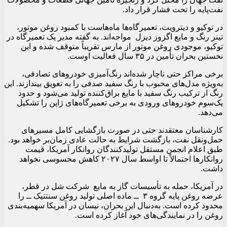
نفت‌پایه را تحت فشار قرار داد.
در توکیو و دیترویت، تعمیرگاه‌ها ماه‌هاست با کمبود روغن موتور،
تینر رنگ و مایع اگزوز دیزل مواجه‌اند. به گفته مدیر یک تعمیرگاه در
توکیو، موجودی روغن موتور از مارس تقریباً متوقف شده و این
نخستین بحران تأمین در ۳۵ سال فعالیت اوست.
برخی مراکز حتی ناچار شده‌اند رنگ‌آمیزی خودروهای تصادفی،
به‌ویژه مدل‌های محبوب با رنگ سفید صدفی را به تعویق بیندازند. این
رنگ از ترکیب رنگ سفید با مایع براق‌کننده تولید می‌شود و حدود
یک‌سوم خودروهای ورودی به برخی تعمیرگاه‌های ژاپن را تشکیل
می‌دهد.
کارشناسان معتقدند حتی در صورت بازگشایی کامل مسیرهای
حمل‌ونقل نفت، بازگشت شرایط به حالت عادی زمان‌بر خواهد بود.
طبق اعلام انجمن مستقل تولیدکنندگان روانکار آمریکا، قیمت
روانکارها احتمالاً تا اواسط سال ۲۰۲۷ کاهش محسوسی نخواهد
داشت.
در آمریکا، حمله به تأسیسات گاز به مایع شرکت شل در قطر،
عرضه روغن پایه گروه ۳ ــ ماده اصلی تولید روغن سنتتیک ــ را
محدود کرده است. به‌دنبال این بحران، نیسان در آمریکا سهمیه‌بندی
روغن را در نمایندگی‌های خود آغاز کرده است.