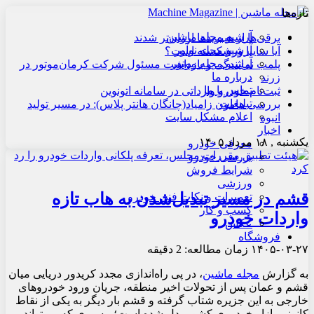
تازه‌ها
آرشیو مجله ماشین
برقی‌ها از هیبریدها ارزان‌تر شدند
آرشیو مجله نوآور
آیا سایپا ورشکسته است؟
آرشیو مجله موتور
پلمب نمایندگی و بازداشت مسئول شرکت کرمان‌موتور در
درباره ما
زرند
تماس با ما
ثبت‌نام خودرو وارداتی در سامانه اتونوین
تبلیغات
بررسی هامون زامیاد(چانگان هانتر پلاس): در مسیر تولید
اعلام مشکل سایت
انبوه
اخبار
یکشنبه , ۱۸ مرداد ۱۴۰۵
معرفی خودرو
بررسی خودرو
شرایط فروش
ورزشی
قشم در مسیر تبدیل‌شدن به هاب تازه
تعمیرات و نکات فنی خودرو
کسب و کار
واردات خودرو
عکس
فروشگاه
۱۴۰۵-۰۳-۲۷
زمان مطالعه: 2 دقیقه
به گزارش
مجله ماشین
، در پی راه‌اندازی مجدد کریدور دریایی میان
قشم و عمان پس از تحولات اخیر منطقه، جریان ورود خودروهای
خارجی به این جزیره شتاب گرفته و قشم بار دیگر به یکی از نقاط
کانونی بازار خودروی کشور بدل شده است؛ مسیری که می‌تواند