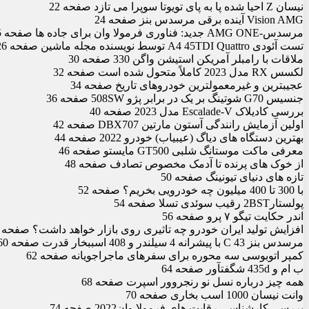
نیسان Z احیا شده پا به پای تویوتا سوپرا می تازد صفحه 22
Vision AMG آینده برقی مرسدس بنز صفحه 24
مرسدس-AMG ONE جدید: فناوری فرمولا وان برای جاده ها صفحه 25
تست آئودی A4 45TDI Quattro توسط نویسنده مجله ماشین صفحه 26
ملاقات با رامبلر آمریکن استیشن واگن 330 صفحه 30
لکسس RX مدل 2023 کاملاً متحول شده است صفحه 32
عجیب‏ترین و غیرمعمول‏ترین خودروهای تاریخ صفحه 34
جنسیس G70 شوتینگ بر یک در برابر پژو 508SW صفحه 36
بررسی کادیلاک Escalade-V مدل 2023 صفحه 40
اولین آزمایش رانندگی آستون مارتین DBX707 صفحه 42
بهترین دستگاه ‏های دیاگ (عیب‏یاب) خودرو 2022 صفحه 44
معرفی ماکت موستانگ شلبی GT500 مایستو صفحه 46
از خوک‏ های پرنده تا آدمک‏ مخصوص تصادف صفحه 48
تازه ‏های دنیای تیونینگ صفحه 50
با 300 تا 400 میلیون چه خودرویی بخریم؟ صفحه 52
پولستار2BST رقیب سوئدی تسلا صفحه 54
اندر حکایت تیگو ۷ پرو صفحه 56
افزایش تولید ایران خودرو چه تاثیری روی بازار خواهد داشت؟ صفحه 58
مرسدس بنز C 43 با پیشرانه 4 سیلندر و 408 اسب‏بخار قدرت صفحه 60
کمپر اتوبوسی سه محوره برای سفرهای ماجراجویانه صفحه 62
ب ‏ام ‏و 435d شگفت‏آور صفحه 64
همه چیز درباره نسل نو رنجروور اسپرت صفحه 68
وانت نیسان 1000 اسب بخاری صفحه 70
بررسی کارشناسی رقابت های فرمولا وان2022 صفحه 74