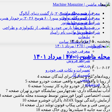
تازه‌ها
آرشیو مجله ماشین
معرفی هنسی بلک‌برد ۲۰۳۰: بازگشت دنیای آنالوگ
آرشیو مجله نوآور
معرفی لامبورگینی روئلتو میورا ۶۰ هومج ۲۰۲۶: پرچم‌دار هیبریدی
آرشیو مجله موتور
شرایط فروش سایپا
درباره ما
بررسی پارس نوآ پارس خودرو: تلفیقی از تکنولوژی و طراحی
تماس با ما
شرایط فروش و ثبت نام زامیاد
تبلیغات
پنجشنبه , ۱۵ مرداد ۱۴۰۵
اعلام مشکل سایت
اخبار
معرفی خودرو
مجله ماشین | ۴۷۰ | مرداد ۱۴۰۱
بررسی خودرو
شرایط فروش
ورزشی
۱۴۰۱-۰۶-۱۲
تعمیرات و نکات فنی خودرو
کسب و کار
رویدادهای تلخ و پندآموز برای آیندگان صفحه 4
عکس
از رویا تا واقعیت چهره واقعی صنعت خودرو صفحه 5
فروشگاه
بازی روانی با بازار خودرو چاره کار نیست! صفحه 6
آداب نمایشگاه‏ داری- نقدچهارمین نمایشگاه خودرو تهران صفحه 7
تست اختصاصی کوپرا فورمنتور توسط نویسنده مجله ماشین صفحه 8
آزمایش رانندگی تویوتا bZ4X، پاک‏ران خوش‏رو صفحه 10
بررسی فنی و میدانی پیکاپ فوتون تونلند دیزل صفحه 14
درگ سه جانبه 8 سیلندرها روی خاک صفحه 18