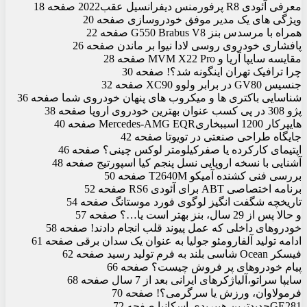
معرفی آئودی R8 پرفورمنس دیفرانسیل عقب2022 صفحه 18
ویژگی‏ های یک مدیر موفق خودروسازی صفحه 20
همراه با مرسدس بنز G550 Brabus V8 صفحه 22
پافشاری خودروی روسی لادا نیوا بر ماندن صفحه 26
مقایسه سایپا آریا و MVM X22 Pro صفحه 28
چرا ترافیک تهران این‏گونه شد؟! صفحه 30
جنسیس GV80 در برابر ولوو XC90 صفحه 32
شناسایی باکتری‏ ها و میکروب‏ های پنهان خودروی شما صفحه 36
پژو 308 در پی کسب عنوان بهترین خودروی اروپا صفحه 38
هایپرکار 1200 اسب‏بخاریMercedes-AMG EQR صفحه 40
جایگاه طراحی صنعتی در تویوتا صفحه 42
اپتیمای کارکرده یا صفرکیلومتر لوکس چینی؟ صفحه 46
آشنایی با نسخه اروپایی نسل پنجم کیا اسپورتیج صفحه 48
بررسی فنی کشنده آمیکو T2640M صفحه 50
برنامه اختصاصی ABT برای آئودی RS6 صفحه 52
تاریخچه شگفت ‏انگیز لوگوی فورد موستانگ صفحه 54
و حالا پس از 29 سال، بنز بهتر است یا…؟ صفحه 57
خودروهای داخلی که عمل پیوند قلب انجام دادند! صفحه 58
ادامه تولید آلفارومئو جولیا به عنوان یک سدان برقی صفحه 61
فیسکر Ocean شاسی بلند به فرم تولید رسید صفحه 62
پیام خودروهای پر فروش چیست؟ صفحه 66
سایپا سراتو،آلیاژکره‏ای ایرانی بعد از 7 سال صفحه 68
فرمولاوان، ورزش یا سرگرمی؟! صفحه 70
GE281جدیدترین هیبریدی اسکانیا صفحه 72