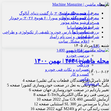
تازه‌ها
آرشیو مجله ماشین
معرفی هنسی بلک‌برد ۲۰۳۰: بازگشت دنیای آنالوگ
آرشیو مجله نوآور
معرفی لامبورگینی روئلتو میورا ۶۰ هومج ۲۰۲۶: پرچم‌دار
آرشیو مجله موتور
هیبریدی
درباره ما
شرایط فروش سایپا
تماس با ما
بررسی پارس نوآ پارس خودرو: تلفیقی از تکنولوژی و طراحی
تبلیغات
شرایط فروش و ثبت نام زامیاد
اعلام مشکل سایت
شنبه , ۱۷ مرداد ۱۴۰۵
اخبار
معرفی خودرو
بررسی خودرو
مجله ماشین | ۴۶۴ | بهمن ۱۴۰۰
شرایط فروش
ورزشی
تعمیرات و نکات فنی خودرو
۱۴۰۱-۰۶-۱۲
کسب و کار
عکس
قاتل نامرئی(فروشندگان قطعات یدکی تقلبی) صفحه 4
فروشگاه
یکی به میخ و یکی به نعل در صنعت خودروسازی کشور! صفحه 5
تغییر پاردایم در صنعت خودروسازی جهان صفحه 6
بررسی فنی رنو مگان الکتریکیE-Tech صفحه 8
آزمایش لکسس GX 460 مدل 2022 صفحه 10
دیدار با مرسدس بنز 300 SL استثنایی صفحه 12
تست رانندگی ب ‏ام‏ و M240i کوپه 2022 صفحه 16