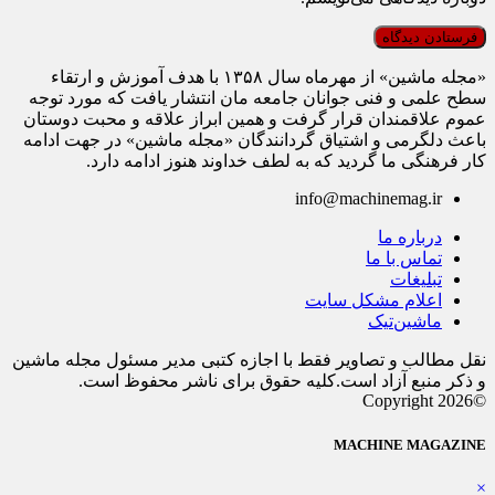
«مجله ماشین» از مهرماه سال ۱۳۵۸ با هدف آموزش و ارتقاء
سطح علمی و فنی جوانان جامعه مان انتشار یافت که مورد توجه
عموم علاقمندان قرار گرفت و همین ابراز علاقه و محبت دوستان
باعث دلگرمی و اشتیاق گردانندگان «مجله ماشین» در جهت ادامه
کار فرهنگی ما گردید که به لطف خداوند هنوز ادامه دارد.
info@machinemag.ir
درباره ما
تماس با ما
تبلیغات
اعلام مشکل سایت
ماشین‌تیک
نقل مطالب و تصاویر فقط با اجازه کتبی مدیر مسئول مجله ماشین
و ذکر منبع آزاد است.کلیه حقوق برای ناشر محفوظ است.
©Copyright 2026
MACHINE MAGAZINE
×