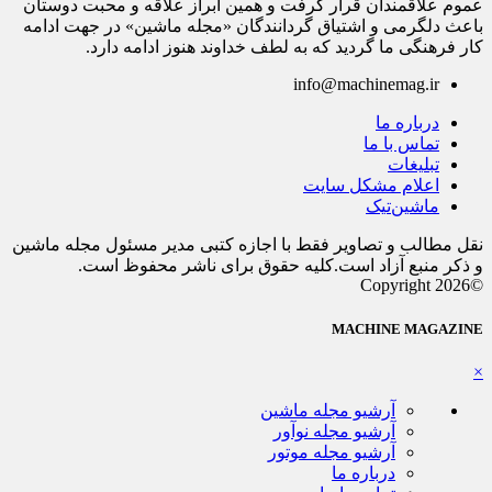
عموم علاقمندان قرار گرفت و همین ابراز علاقه و محبت دوستان
باعث دلگرمی و اشتیاق گردانندگان «مجله ماشین» در جهت ادامه
کار فرهنگی ما گردید که به لطف خداوند هنوز ادامه دارد.
info@machinemag.ir
درباره ما
تماس با ما
تبلیغات
اعلام مشکل سایت
ماشین‌تیک
نقل مطالب و تصاویر فقط با اجازه کتبی مدیر مسئول مجله ماشین
و ذکر منبع آزاد است.کلیه حقوق برای ناشر محفوظ است.
©Copyright 2026
MACHINE MAGAZINE
×
آرشیو مجله ماشین
آرشیو مجله نوآور
آرشیو مجله موتور
درباره ما