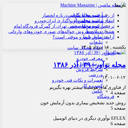
تازه‌ها
آرشیو مجله ماشین
از رشد قیمت‌ها تا نگرانی درباره انحصار
آرشیو مجله نوآور
انتقاد نماینده مجلس از واگذاری ایران‌خودرو
آرشیو مجله موتور
ترخیص اتوبوس‌های چینی تهران از گمرک فرودگاه امام
درباره ما
هشدار درباره فروش حواله‌های صوری خودروهای وارداتی
تماس با ما
آرامش بازار خودرو موقتی است؟
تبلیغات
یکشنبه , ۱۸ مرداد ۱۴۰۵
اعلام مشکل سایت
اخبار
معرفی خودرو
مجله نوآور | ۳۹ | آذر ۱۳۸۶
بررسی خودرو
شرایط فروش
ورزشی
۱۴۰۱-۰۶-۱۲
تعمیرات و نکات فنی خودرو
کسب و کار
از فناوری های هوشمند بیشتر بهره بگیریم
عکس
صفحه 4
فروشگاه
روش جدید تشخیص بیماری بدون آزمایش خون
صفحه 5
EFLEX نوآوری دیگری در دنیای اتومبیل
صفحه 6