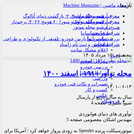
تازه‌ها
آرشیو مجله ماشین
معرفی هنسی بلک‌برد ۲۰۳۰: بازگشت دنیای آنالوگ
آرشیو مجله نوآور
معرفی لامبورگینی روئلتو میورا ۶۰ هومج ۲۰۲۶: پرچم‌دار
آرشیو مجله موتور
هیبریدی
درباره ما
شرایط فروش سایپا
تماس با ما
بررسی پارس نوآ پارس خودرو: تلفیقی از تکنولوژی و طراحی
تبلیغات
شرایط فروش و ثبت نام زامیاد
اعلام مشکل سایت
پنجشنبه , ۱۵ مرداد ۱۴۰۵
اخبار
معرفی خودرو
بررسی خودرو
مجله نوآور | ۱۹۱ | اسفند ۱۴۰۰
شرایط فروش
ورزشی
تعمیرات و نکات فنی خودرو
۱۴۰۱-۰۶-۱۳
کسب و کار
عکس
سال به سال، دریغ از پارسال
فروشگاه
شیوا شبیری صفحه 4
.
نوآوری های دنیای هوانوردی
مهندس اشکان معصومی صفحه 5
.
موتورسیکلت پرنده Speeder به زودی پرواز خواهد کرد / آمریکا برای