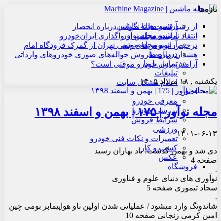
تازه‌ها
آرشیو مجله ماشین
از رشد قیمت‌ها تا نگرانی درباره انحصار
آرشیو مجله نوآور
انتقاد نماینده مجلس از واگذاری ایران‌خودرو
آرشیو مجله موتور
ترخیص اتوبوس‌های چینی تهران از گمرک فرودگاه امام
درباره ما
هشدار درباره فروش حواله‌های صوری خودروهای وارداتی
تماس با ما
آرامش بازار خودرو موقتی است؟
تبلیغات
یکشنبه , ۱۸ مرداد ۱۴۰۵
اعلام مشکل سایت
اخبار
معرفی خودرو
مجله نوآور | ۱۷۵ | بهمن و اسفند ۱۳۹۸
بررسی خودرو
شرایط فروش
ورزشی
۱۴۰۱-۰۶-۱۳
تعمیرات و نکات فنی خودرو
کسب و کار
دی شد و بهمن گذشت؛ باد بهاران رسید
عکس
صفحه 4
فروشگاه
.
نوآوری های دنیای علوم و فناوری
سجاد تیموری صفحه 5
.
شاندونگ وارد میشود / عملیاتی شدن اولین ناو هواپیمابر بومی چین
امین کرمی زنجانی صفحه 10