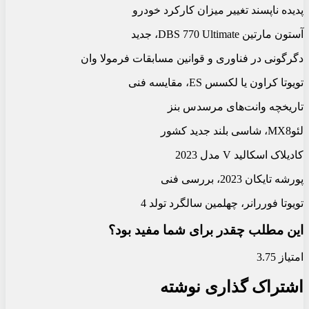
پدیده ناپسند تغییر میزان کارکرد خودرو
آستون مارتین DBS 770 Ultimate، جدید
دگرگونی در فناوری و قوانین مسابقات فرمولا وان
تویوتا کراون یا لکسس ES، مقایسه فنی
تاریخچه وانت‏‌های مرسدس بنز
لئوMX8، شاسی بلند جدید کشور
کادیلاک اسکالید V مدل 2023
پورشه تایکان 2023، بررسی فنی
تویوتا فوررانر، چهلمین سالگرد تولد 4
این مطلب چقدر برای شما مفید بود؟
امتیاز 3.75
اشتراک گذاری نوشته