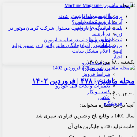
تازه‌ها
آرشیو مجله ماشین
برقی‌ها از هیبریدها ارزان‌تر شدند
آرشیو مجله نوآور
آیا سایپا ورشکسته است؟
آرشیو مجله موتور
پلمب نمایندگی و بازداشت مسئول شرکت کرمان‌موتور در
درباره ما
زرند
تماس با ما
ثبت‌نام خودرو وارداتی در سامانه اتونوین
تبلیغات
بررسی هامون زامیاد(چانگان هانتر پلاس): در مسیر تولید
اعلام مشکل سایت
انبوه
اخبار
یکشنبه , ۱۸ مرداد ۱۴۰۵
معرفی خودرو
بررسی خودرو
شرایط فروش
مجله ماشین | ۴۷۸ | فروردین ۱۴۰۲
ورزشی
تعمیرات و نکات فنی خودرو
کسب و کار
۱۴۰۱-۱۲-۲۰
عکس
فروشگاه
آنچه در این شماره می‏خوانید:
سال 1401 با وقایع تلخ و شیرین فراوان، سپری شد
خاتمه تولید 206 و جایگزین های آن