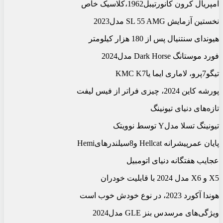
امپریال کرون کانورتیبل1962،کلاسیک خاص
نخستین آزمایش SL 55 AMG مدل2023
هیوندای سنتنیال پس از 180 هزار کیلومتر
فورد موستانگ Dark Horse مدل2024
تیگو7پرو، لاماری ایما یاKMC K7
پورشه کاین 2024، چیزی فراتر از فیس لیفت
تازه‌‏های دنیای تیونینگ
تیونینگ تسلا مدلY توسط نوویتک
پایان عمرپیشرانه‏ Hellcat و8سیلندرهایHemi
عجایب هفتگانه دنیای اتومبیل
X5 و X6 مدل 2024 با قابلیت خودران
هوندا آکورد 2023، در نوع خودش خوب است
ویژگی‏‌های مرسدس بنز GLE مدل2024