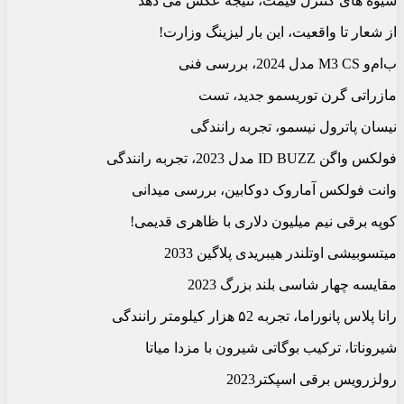
شیوه های کنترل قیمت، نتیجه عکس می دهد
از شعار تا واقعیت، این بار لیزینگ وزارت!
ب‏‌ام‌‏و M3 CS مدل 2024، بررسی فنی
مازراتی گرن توریسمو جدید، تست
نیسان پاترول نیسمو، تجربه رانندگی
فولکس واگن ID BUZZ مدل 2023، تجربه رانندگی
وانت فولکس آماروک دوکابین، بررسی میدانی
کوپه برقی نیم میلیون دلاری با ظاهری قدیمی!
میتسوبیشی اوتلندر هیبریدی پلاگین 2033
مقایسه چهار شاسی بلند بزرگ 2023
رانا پلاس پانوراما، تجربه ۵2 هزار کیلومتر رانندگی
شیروناتا، ترکیب بوگاتی شیرون با مزدا میاتا
رولزرویس برقی اسپکتر2023