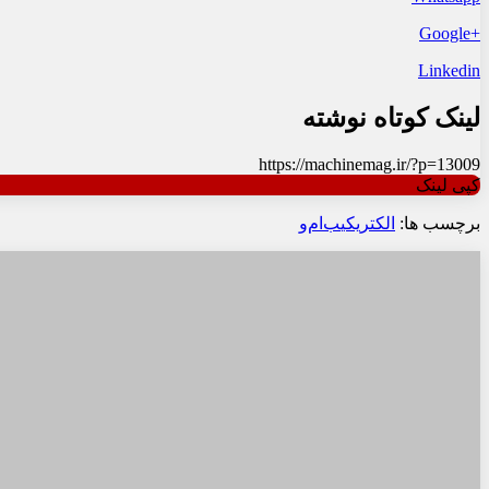
+Google
Linkedin
لینک کوتاه نوشته
https://machinemag.ir/?p=13009
کپی لینک
برچسب ها:
الکتریکی
ب‌ام‌و