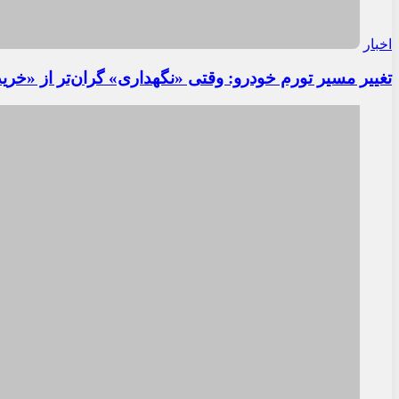
اخبار
تغییر مسیر تورم خودرو: وقتی «نگهداری» گران‌تر از «خری