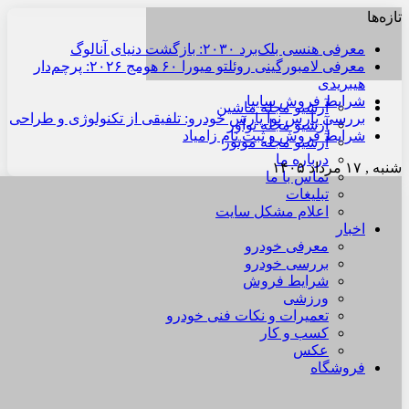
تازه‌ها
معرفی هنسی بلک‌برد ۲۰۳۰: بازگشت دنیای آنالوگ
معرفی لامبورگینی روئلتو میورا ۶۰ هومج ۲۰۲۶: پرچم‌دار
هیبریدی
شرایط فروش سایپا
آرشیو مجله ماشین
بررسی پارس نوآ پارس خودرو: تلفیقی از تکنولوژی و طراحی
آرشیو مجله نوآور
شرایط فروش و ثبت نام زامیاد
آرشیو مجله موتور
درباره ما
شنبه , ۱۷ مرداد ۱۴۰۵
تماس با ما
تبلیغات
اعلام مشکل سایت
اخبار
معرفی خودرو
بررسی خودرو
شرایط فروش
ورزشی
تعمیرات و نکات فنی خودرو
کسب و کار
عکس
فروشگاه