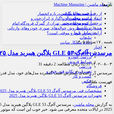
تازه‌ها
آرشیو مجله ماشین
از رشد قیمت‌ها تا نگرانی درباره انحصار
آرشیو مجله نوآور
انتقاد نماینده مجلس از واگذاری ایران‌خودرو
آرشیو مجله موتور
ترخیص اتوبوس‌های چینی تهران از گمرک فرودگاه امام
درباره ما
هشدار درباره فروش حواله‌های صوری خودروهای وارداتی
تماس با ما
آرامش بازار خودرو موقتی است؟
تبلیغات
شنبه , ۱۷ مرداد ۱۴۰۵
اعلام مشکل سایت
اخبار
مرسدس آام‌گ GLE ۵۳ پلاگین هیبرید مدل ۲۰۲۵ با قدرت بیشتر
معرفی خودرو
بررسی خودرو
شرایط فروش
۱۴۰۲-۰۸-۰۳
02:53
زمان مطالعه: 2 دقیقه
31
ورزشی
تعمیرات و نکات فنی خودرو
مرسدس در راستای گسترش طیف گسترده مدل‌های خود، مدل قدرتمند دیگری را 
کسب و کار
عکس
فهرست مطالب:
فروشگاه
مشخصات فنی مرسدس آام‌گ GLE 53 پلاگین هیبرید مدل 2025
تجهیزات مرسدس آام‌گ GLE 53 پلاگین هیبرید مدل 2025
به گزارش
مجله ماشین
2025 در ایالات متحده معرفی می شود. خبر خوب این است که موتور احتراق داخلی به چهار سیلندر کاهش نیافته است.