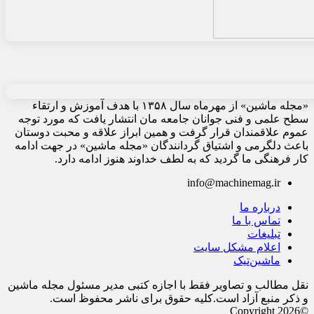
«مجله ماشین» از مهرماه سال ۱۳۵۸ با هدف آموزش و ارتقاء
سطح علمی و فنی جوانان جامعه مان انتشار یافت که مورد توجه
عموم علاقمندان قرار گرفت و همین ابراز علاقه و محبت دوستان
باعث دلگرمی و اشتیاق گردانندگان «مجله ماشین» در جهت ادامه
کار فرهنگی ما گردید که به لطف خداوند هنوز ادامه دارد.
info@machinemag.ir
درباره ما
تماس با ما
تبلیغات
اعلام مشکل سایت
ماشین‌تیک
نقل مطالب و تصاویر فقط با اجازه کتبی مدیر مسئول مجله ماشین
و ذکر منبع آزاد است.کلیه حقوق برای ناشر محفوظ است.
©Copyright 2026