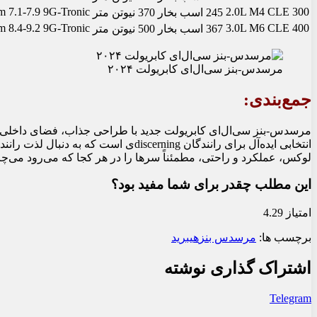
7.1-7.9 L/100km
9G-Tronic
2.0L M4
CLE 300
245 اسب بخار
370 نیوتن متر
8.4-9.2 L/100km
9G-Tronic
3.0L M6
CLE 400
367 اسب بخار
500 نیوتن متر
مرسدس-بنز سی‌ال‌ای کابریولت ۲۰۲۴
جمع‌بندی:
مرسدس-بنز سی‌ال‌ای کابریولت جدید با طراحی جذاب، فضای داخلی ج
انتخابی ایده‌آل برای رانندگان discerning
لوکس، عملکرد و راحتی، مطمئناً سرها را در هر کجا که می‌رود می‌چر
این مطلب چقدر برای شما مفید بود؟
امتیاز 4.29
برچسب ها:
مرسدس بنز
هیبرید
اشتراک گذاری نوشته
Telegram