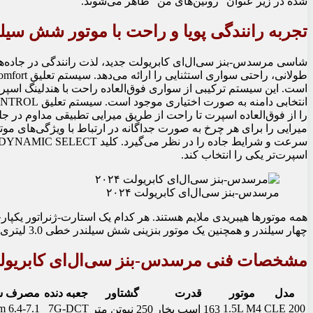
شده در زیر عنوان “روتین‌های من” ظاهر می‌شوند.
تجربه رانندگی پویا و راحت با موتور شش سیلندر
شاسی مرسدس-بنز سی‌ال‌ای کابریولت جدید، لذت رانندگی در جاده‌ها
است. این سیستم ترکیبی از سواری فوق‌العاده راحت با هندلینگ اسپر
را از فوق‌العاده اسپرت تا راحت از طریق میرایی تطبیقی ​​مداوم در ج
میرایی را برای هر چرخ به صورت جداگانه در ارتباط با ویژگی‌های موت
اسپرت‌تر یکی را انتخاب کند.
مرسدس-بنز سی‌ال‌ای کابریولت ۲۰۲۴
چهار سیلندر و همچنین یک موتور بنزینی شش سیلندر خطی 3.0 لیتری در رده بالای طیف قدرت می‌شود.
مشخصات فنی مرسدس-بنز سی‌ال‌ای کابریولت ۲۴
مدل
موتور
قدرت
گشتاور
جعبه دنده
مصرف سوخت
6.4-7.1 L/100km
7G-DCT
1.5L M4
CLE 200
163 اسب بخار
250 نیوتن متر