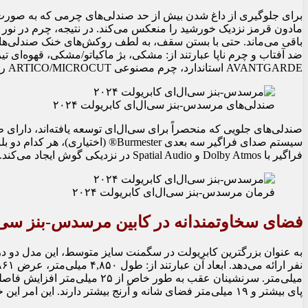
برای جلوگیری از داغ شدن بیش از حد صندلی‌های چرمی که به صورت ا
باقی می‌ماند. حتی با بستن سقف، به لطف روکش‌های خنک صندلی‌ها،
ضد آفتاب و چرم ناپا عبارتند از: مشکی، بژ ماکیاتو/مشکی، قهوه‌
AVANTGARDE استاندارد، چرم مصنوعی ARTICO/MICROCUT را در رنگ مشکی ارائه می‌دهد.
صندلی‌های مرسدس-بنز سی‌ال‌ای کابریولت ۲۰۲۴
صندلی‌های جلویی که منحصراً برای سی‌ال‌ای توسعه یافته‌اند، دارای 
سیستم صدای فراگیر سه بعدی urmester
فراگیر با Dolby Atmos و Spatial Audio در نزدیکی گوش ایجاد می‌کند. این سیستم صوتی پریمیوم در مجموع ۱۷ بلندگو دارد.
فرمان مرسدس-بنز سی‌ال‌ای کابریولت ۲۰۲۴
فضای سخاوتمندانه در کابین مرسدس-بنز سی‌ال‌ا
به عنوان بزرگترین کابریولت در سگمنت سایز متوسط، این مدل دو در
پای بیشتر و ۱۹ میلی‌متر فضای شانه و آرنج بیشتر دارند. این امر این خودرو را به طور قابل توجهی جادارتر از C-Class Cabriolet می‌کند.