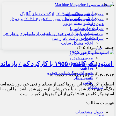
تازه‌ها
آرشیو مجله ماشین
معرفی هنسی بلک‌برد ۲۰۳۰: بازگشت دنیای آنالوگ
آرشیو مجله نوآور
معرفی لامبورگینی روئلتو میورا ۶۰ هومج ۲۰۲۶: پرچم‌دار
آرشیو مجله موتور
هیبریدی
درباره ما
شرایط فروش سایپا
تماس با ما
بررسی پارس نوآ پارس خودرو: تلفیقی از تکنولوژی و طراحی
تبلیغات
شرایط فروش و ثبت نام زامیاد
اعلام مشکل سایت
جمعه , ۱۶ مرداد ۱۴۰۵
اخبار
معرفی خودرو
بررسی خودرو
استودبیکر کامندر ۱۹۵۵ با کارکرد کم / بازمانده‌ای خیره‌کننده
شرایط فروش
ورزشی
تعمیرات و نکات فنی خودرو
۱۴۰۳-۰۳-۱۳
زمان مطالعه: 3 دقیقه
10
کسب و کار
عکس
اصطلاح "بازمانده" این روزها کمی از معنای واقعی خود دور شده اس
فروشگاه
رنگ‌آمیزی مجدد شده‌اند یا موتورشان بازسازی شده باشد. اما این به ا
استودبیکر کامندر ۱۹۵۵ یکی از آن گوهرهای کمیاب است.
فهرست مطالب:
جدول مشخصات