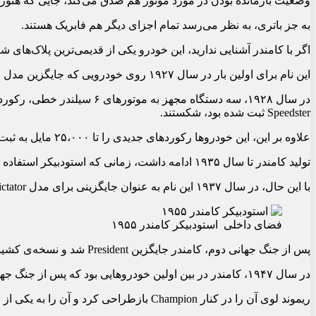
وضعیت بازمانده بودن در مورد موتور هم صدق می‌کند، جایی که هنوز همان پیشرانه‌ی V8 اصلی با شماره‌ها
به جز باتری، به نظر می‌رسد تمام اجزای دیگر هم فابریک هستند.
اگر با کامندر آشنایی ندارید، این خودرو یکی از قدیمی‌ترین پلاک‌های ش
این نام برای اولین بار در سال ۱۹۲۷ روی خودرویی که جایگزین مدل میان‌رده Special Six شد، مورد استفاده قرار گرفت.
Speedster ثبت شده بود، شکستند.
علاوه بر این، این خودروها رکوردهای جدیدی را تا ۲۵،۰۰۰ مایل به ثبت رساندند.
تولید کامندر تا سال ۱۹۳۵ ادامه داشت، زمانی که استودبیکر استفاده از این نام را کنار گذاشت.
با این حال، در سال ۱۹۳۷ این نام به عنوان جایگزینی برای مدل Dictator احیا شد.
فضای داخلی استودبیکر کامندر ۱۹۵۵
پس از جنگ جهانی دوم، کامندر جایگزین President شد و نسخه‌ی کشیده‌تر با نام Land Cruiser را به خود گرفت.
در سال ۱۹۴۷، کامندر در بین اولین خودروهایی بود که پس از جنگ جهانی دوم بازطراحی شد.
ریموند لوی آن را در کنار Champion بازطراحی کرد و آن را به یکی از متمایزترین و آینده‌نگرانه‌ترین خودروهای آن دوران تبدیل کرد.