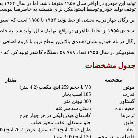
توقف تولید خودرو توسط استودبیکر، برای همیشه به خاطره‌ها پیوست
این رگال چهار درب، بخشی از خط تولید ۱۹۵۳ تا ۱۹۵۵ است که استودبیکر را با طراحی آیرودینامیک‌تر نشان می‌دهد.
نسخه‌ی ۱۹۵۵ از لحاظ ظاهری در واقع تنها یک سال تولید شد، به خاطر جلوپنجره‌ی کرومی منحنی با دهانه‌ی “دهان ماهی” در مرکز.
رگال در نام خودرو نشان‌دهنده‌ی بالاترین سطح تریم با کروم اضافی 
استودبیکر در سال ۱۹۵۵ تعداد ۵۸،۷۸۸ دستگاه کامندر تولید کرد که ۵۰ درصد از کل تولید را شامل می‌شد.
جدول مشخصات
مشخصه
مقدار
موتور
V8 با حجم 259 اینچ مکعب (4.2 لیتر)
قدرت
185 اسب بخار
گشتاور
360 نیوتن متر
جعبه دنده
دستی سه سرعته
ترمزها
کاسه‌ای هیدرولیکی در هر چهار چرخ
تعلیق
جلو مستقل، عقب محور صلب
ابعاد
طول 205.3 اینچ (5.21 متر)، عرض 76.7 اینچ (1.95 متر)، ارتفاع 64.6 اینچ (1.64 متر)
فاصله بین دو محور
120 اینچ (3.05 متر)