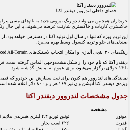
فضای داخلی لندروور دیفندر اکتا
خریداران همچنین می‌توانند دو رنگ بیرونی جدید به نام‌های مسی پترا و 
خاکستری کارپات و خاکستری شارنت عرضه می‌شوند، با این حال رنگ
این تریم ویژه که تنها در سال اول تولید اکتا در دسترس خواهد بود،
صندلی‌های جلو و تریم کنسول وسط بهره می‌برد.
رینگ‌های ۲۰ اینچی آلیاژی و امکان انتخاب لاستیک‌های Advanced All-Terrain نیز از دیگر ویژگی‌های این مدل به شمار می‌آیند.
تا ۱۴ جولای برگزار می‌شود، برای عموم به نمایش گذاشته شود.
ویژه‌ی دیفندر اکتا ادیشن وان نیز ۱۶۷ هزار و ۸۰۰ دلار اعلام شده است.
جدول مشخصات لندروور دیفندر اکتا
مشخصه
موتور
توئین-توربو ۴.۴ لیتری هیبریدی ملایم V8
قدرت
۶۲۶ اسب بخار
گشتاور
۸۵۰ نیوتن‌متر (حالت استاندارد) / ۹۰۰ نیوتن‌متر (حالت اکتا)