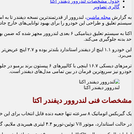
جدول مشخصات لندروور دیفندر اکتا
گالری تصاویر
به گزارش
مجله ماشین
، لندروور از قدرتمندترین نسخه دیفندر تا به ام
سیستم تعلیق و طراحی این خودرو را برای بهبود توانایی‌های خارج جا
اکتا به سیستم تعلیق دینامیکی ۶ بعدی لندروور
حد بدنه جلوگیری می‌کند.
این خودرو ۱.۱ اینچ از دی
می‌برد.
ترمزهای دیسکی ۱۶.۷ اینچی با کالیپرها
خودرو نیز سریع‌ترین فرمان در بین تمامی مدل‌های دیفندر است.
لندروور دیفندر اکتا
مشخصات فنی لندروور دیفندر اکتا
یک گیربکس اتوماتیک ۸ سرعته تنها جعبه دنده قابل انتخاب برای این خودرو است.
در حالت استاندارد، موتور V8 توئین-توربو ۴.۴ لیتری هیبریدی ملایم، گشتاور ۸۵۰ نیوتن‌متر را ارائه می‌دهد.