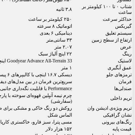
شتاب ۰ تا ۱۰۰ کیلومتر بر
۳.۸ ثانیه
ساعت
حداکثر سرعت
۲۵۰ کیلومتر بر ساعت
گیربکس
اتوماتیک ۸ سرعته
سیستم تعلیق
دینامیکی ۶ بعدی
ارتفاع از سطح زمین
۳۳ سانتی‌متر
عرض
۲.۰۷ متر
رینگ
۲۲ اینچ آلیاژ سبک
لاستیک
Goodyear Advance All-Terrain 33 اینچی
عمق آبگیری
۱ متر
ترمزهای جلو
دیسکی ۱۶.۷ اینچی با کالیپرهای ۶ پیستون برمبو
فرمان
سریع‌ترین فرمان در بین مدل‌های دیفن
صندلی‌ها
Performance با قابلیت نگه‌داری جانبی بیشتر و هدلایت‌های یکپارچه
تریم داخلی
(سفارشی)
تریم ویژه‌ی ادیشن وان
روکش دو رنگ خاکی و مشکی برای صن
نشان گرافیکی
الماس شکل
رنگ‌های بیرونی
مسی پترا، سبز فارو، خاکستری کارپ
قیمت پایه
۱۵۲ هزار دلار