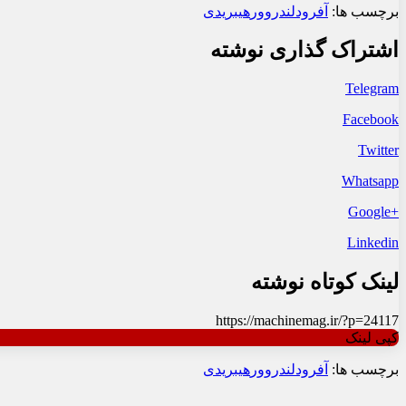
برچسب ها:
آفرود
لندروور
هیبریدی
اشتراک گذاری نوشته
Telegram
Facebook
Twitter
Whatsapp
+Google
Linkedin
لینک کوتاه نوشته
https://machinemag.ir/?p=24117
کپی لینک
برچسب ها:
آفرود
لندروور
هیبریدی