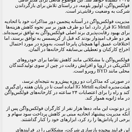
فولکس‌واگن، اولیور بلومه، در راستای تلاش برای بازگرداندن
شرکت به وضعیت رقابتی‌تر است.
مدیریت فولکس‌واگن در آستانه پنجمین دور مذاکرات خود با اتحادیه
IG Metall قرار دارد، اما دو طرف هنوز بر سر نحوه کاهش هزینه‌ها
برای بهبود رقابت‌پذیری برند اصلی فولکس‌واگن به توافق نرسیده‌اند.
هر دو طرف امیدوار بودند که قبل از کریسمس به توافق برسند، اما
اختلافات عمیق آنها همچنان پابرجا است، به‌ویژه در مورد احتمال
اخراج کارکنان و تعطیلی بی‌سابقه کارخانه‌ها در آلمان.
فولکس‌واگن با مشکلاتی مانند کاهش تقاضا برای خودروهای
الکتریکی در اروپا و افزایش رقابت در چین از سوی تولیدکنندگان
محلی مانند BYD روبرو است.
در صورتی که مذاکرات دو روزه پیش‌رو به نتیجه‌ای نرسد،
هیئت‌مدیره اتحادیه IG Metall آماده است تا در پایان هفته رای‌گیری
کند و راه را برای اعتصابات ۲۴ ساعته در کارخانه‌های فولکس‌واگن
در ماه ژانویه هموار کند.
در دو نوبت این ماه، ده‌ها هزار نفر از کارگران فولکس‌واگن پس از
آنکه مدیریت پیشنهاد اتحادیه مبنی بر کاهش پرداخت سود سهام و
برخی از پاداش‌ها را رد کرد، ابزارهای خود را کنار گذاشتند.
این فرایند پیچیده بازسازی شرکت، مشکلاتی را در فرایندهای