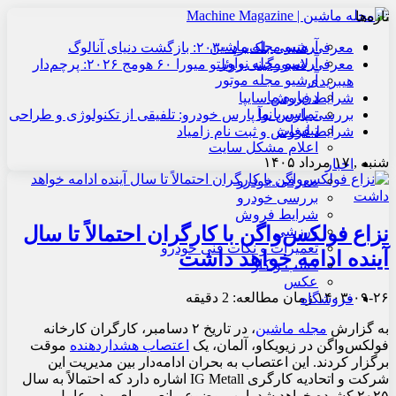
تازه‌ها
آرشیو مجله ماشین
معرفی هنسی بلک‌برد ۲۰۳۰: بازگشت دنیای آنالوگ
آرشیو مجله نوآور
معرفی لامبورگینی روئلتو میورا ۶۰ هومج ۲۰۲۶: پرچم‌دار
آرشیو مجله موتور
هیبریدی
درباره ما
شرایط فروش سایپا
تماس با ما
بررسی پارس نوآ پارس خودرو: تلفیقی از تکنولوژی و طراحی
تبلیغات
شرایط فروش و ثبت نام زامیاد
اعلام مشکل سایت
شنبه , ۱۷ مرداد ۱۴۰۵
اخبار
معرفی خودرو
بررسی خودرو
شرایط فروش
نزاع فولکس‌واگن با کارگران احتمالاً تا سال
ورزشی
تعمیرات و نکات فنی خودرو
آینده ادامه خواهد داشت
کسب و کار
عکس
۱۴۰۳-۰۹-۲۶
زمان مطالعه: 2 دقیقه
فروشگاه
به گزارش
مجله ماشین
، در تاریخ ۲ دسامبر، کارگران کارخانه
فولکس‌واگن در زیویکاو، آلمان، یک
اعتصاب هشداردهنده
موقت
برگزار کردند. این اعتصاب به بحران ادامه‌دار بین مدیریت این
شرکت و اتحادیه کارگری IG Metall اشاره دارد که احتمالاً به سال
۲۰۲۵ کشیده خواهد شد. این موضوع مانعی برای مدیرعامل