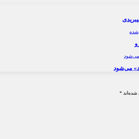
و
د» می‌شود
شده‌اند
*