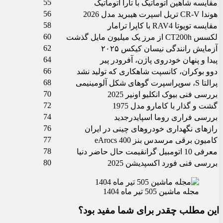
55
مقایسه شاهین اتوماتیک با تارا اتوماتیک
56
هوندا CR-V تریل اسپرت هیبرید مدل 2026
58
مقایسه تویوتا RAV4 با کاپرا ترامار
60
لکسس CT200h از مرز یک میلیون مایل گذشت
62
آزمایش رانندگی نیسان کیکس ۲۰۲۵
64
پیدا و پنهان خودروی پاژن، آفرودر پیر
66
دوو بوکران، کانسپت شاهکاری که تولید نشد
68
پرالتا S، سوپراسپرت گوه‏ای شکل آلومینیمی
70
بررسی فنی بیوک انکلیو اونیر 2025
72
گشت و گذار با کامارو مدل 1975
74
بررسی فراری روما اسپایدرجدید
76
رازهای نگهداری خودروهای چینی در ایران
77
کامیون برقی مرسدس بنز eArocs 400
78
معرفی 10 اتومبیل گران‏قیمت حال حاضر دنیا
80
بررسی فنی فورد اکسپدیشن 2025
مجله ماشین 505 تیر ماه 1404
این مطلب چقدر برای شما مفید بود؟