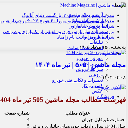
تازه‌ها
آرشیو مجله ماشین
معرفی هنسی بلک‌برد ۲۰۳۰: بازگشت دنیای آنالوگ
آرشیو مجله نوآور
معرفی لامبورگینی روئلتو میورا ۶۰ هومج ۲۰۲۶: پرچم‌دار هیبریدی
آرشیو مجله موتور
شرایط فروش سایپا
درباره ما
بررسی پارس نوآ پارس خودرو: تلفیقی از تکنولوژی و طراحی
تماس با ما
شرایط فروش و ثبت نام زامیاد
تبلیغات
پنجشنبه , ۱۵ مرداد ۱۴۰۵
اعلام مشکل سایت
اخبار
معرفی خودرو
مجله ماشین | ۵۰۵ | تیر ماه ۱۴۰۴
بررسی خودرو
شرایط فروش
ورزشی
۱۴۰۴-۰۴-۰۸
تعمیرات و نکات فنی خودرو
کسب و کار
عکس
فروشگاه
فهرست مطالب مجله ماشین 505 تیر ماه 1404
عنوان مطلب
شماره صفحه
4
خسارت غیرقابل جبران
5
سال 1404، سال واردات خودروهای جانبازی و برقی