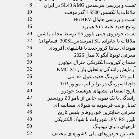
6
تست و بررسی مرسدس SL43 AMG در ایران
10
ملاقات با لکسس LS500 گذرموقت
12
تست و بررسی هاوال H6 HEV
16
ونتیج جدید علیه ۹۱۱ هیبرید
20
تست خودروی چینی ناوور E5 توسط مجله ماشین
22
ملاقات با خانواده SL (مرسدس300SL افسانه‏ای)
26
هیوندای سانتا کروزجدید با قابلیت‏های آف‏رودی
28
معرفی تویوتا آیگو X مدل 2026
30
معمای کوروت الکتریکی جنرال موتورز
32
آزمایش رانندگی و تحلیل بازار KMC X5
36
ب‏ام‏و M5 تورینگ جدید، غول 5/2 تنی
38
داچیا اسپرینگ در برابر لیپ موتور T03
40
تاریخ انقضای آپشن‏های هوشمند خودرو
42
رانندگی با یک نمونه خاص از ب‏ام‏و Z3 رودستر
45
تبدیل وانت فرسوده به هیولای مسابقه ای
46
معرفی جذاب‏ترین خودروهای پلیس تاریخ
48
بلیزر EV RS، شورولت با شوک الکتریکی
50
تازه‏های دنیای تیونینگ
52
نخستین خودروهای ملی کشورهای مختلف