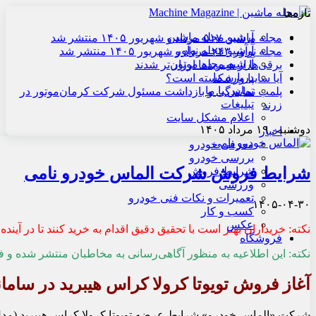
تازه‌ها
آرشیو مجله ماشین
مجله ماشین ۵۱۷ مرداد و شهریور ۱۴۰۵ منتشر شد
آرشیو مجله نوآور
مجله نوآور ۲۴۳ مرداد و شهریور ۱۴۰۵ منتشر شد
آرشیو مجله موتور
برقی‌ها از هیبریدها ارزان‌تر شدند
درباره ما
آیا سایپا ورشکسته است؟
تماس با ما
پلمب نمایندگی و بازداشت مسئول شرکت کرمان‌موتور در
تبلیغات
زرند
اعلام مشکل سایت
دوشنبه , ۱۹ مرداد ۱۴۰۵
اخبار
معرفی خودرو
بررسی خودرو
شرایط فروش شرکت الماس خودرو نامی
شرایط فروش
ورزشی
تعمیرات و نکات فنی خودرو
۱۴۰۵-۰۴-۳۰
کسب و کار
عکس
نکته: خریداران بهتر است با تحقیق دقیق اقدام به خرید کنند تا در آیند
فروشگاه
نکته: این اطلاعیه به منظور آگاهی‌رسانی به مخاطبان منتشر شده و فا
آغاز فروش تویوتا کرولا کراس هیبرید در سامانه ا