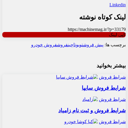
Linkedin
لینک کوتاه نوشته
https://machinemag.ir/?p=33179
کپی لینک
برچسب ها:
پیش فروش
تویوتا
چین
فروش
فروش خودرو
بیشتر بخوانید
شرایط فروش
شرایط فروش سایپا
شرایط فروش
شرایط فروش و ثبت نام زامیاد
شرایط فروش