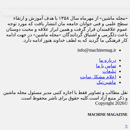
«مجله ماشین» از مهرماه سال ۱۳۵۸ با هدف آموزش و ارتقاء
سطح علمی و فنی جوانان جامعه مان انتشار یافت که مورد توجه
عموم علاقمندان قرار گرفت و همین ابراز علاقه و محبت دوستان
باعث دلگرمی و اشتیاق گردانندگان «مجله ماشین» در جهت ادامه
کار فرهنگی ما گردید که به لطف خداوند هنوز ادامه دارد.
info@machinemag.ir
درباره ما
تماس با ما
تبلیغات
اعلام مشکل سایت
ماشین‌تیک
نقل مطالب و تصاویر فقط با اجازه کتبی مدیر مسئول مجله ماشین
و ذکر منبع آزاد است.کلیه حقوق برای ناشر محفوظ است.
©Copyright 2026
MACHINE MAGAZINE
×