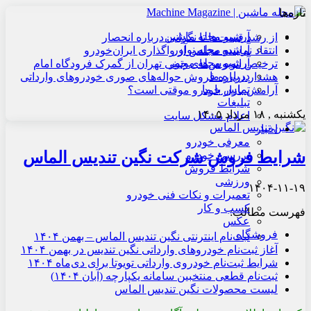
تازه‌ها
آرشیو مجله ماشین
از رشد قیمت‌ها تا نگرانی درباره انحصار
آرشیو مجله نوآور
انتقاد نماینده مجلس از واگذاری ایران‌خودرو
آرشیو مجله موتور
ترخیص اتوبوس‌های چینی تهران از گمرک فرودگاه امام
درباره ما
هشدار درباره فروش حواله‌های صوری خودروهای وارداتی
تماس با ما
آرامش بازار خودرو موقتی است؟
تبلیغات
یکشنبه , ۱۸ مرداد ۱۴۰۵
اعلام مشکل سایت
اخبار
معرفی خودرو
شرایط فروش شرکت نگین تندیس الماس
بررسی خودرو
شرایط فروش
ورزشی
۱۴۰۴-۱۱-۱۹
تعمیرات و نکات فنی خودرو
کسب و کار
فهرست مطالب:
عکس
فروشگاه
ثبت‌نام اینترنتی نگین تندیس الماس – بهمن ۱۴۰۴
آغاز ثبت‌نام خودروهای وارداتی نگین تندیس در بهمن ۱۴۰۴
شرایط ثبت‌نام خودروی وارداتی تویوتا برای دی‌ماه ۱۴۰۴
ثبت‌نام قطعی منتخبین سامانه یکپارچه (آبان ۱۴۰۴)
لیست محصولات نگین تندیس الماس