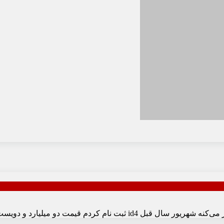
مه اومده یه میلیارد دیگه باید بریزی یکماه دیگه تحویل بدن یعنی ۲۰۰ روزه