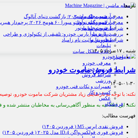
تازه‌ها
آرشیو مجله ماشین
معرفی هنسی بلک‌برد ۲۰۳۰: بازگشت دنیای آنالوگ
آرشیو مجله نوآور
معرفی لامبورگینی روئلتو میورا ۶۰ هومج ۲۰۲۶: پرچم‌دار هیبریدی
آرشیو مجله موتور
شرایط فروش سایپا
درباره ما
بررسی پارس نوآ پارس خودرو: تلفیقی از تکنولوژی و طراحی
تماس با ما
شرایط فروش و ثبت نام زامیاد
تبلیغات
شنبه , ۱۷ مرداد ۱۴۰۵
اعلام مشکل سایت
اخبار
معرفی خودرو
شرایط فروش ماموت خودرو
بررسی خودرو
شرایط فروش
ورزشی
۱۴۰۵-۰۱-۳۰
تعمیرات و نکات فنی خودرو
کسب و کار
نکته: با توجه به نارضایتی زیاد مشتریان شرکت ماموت خودرو، توصیه 
عکس
فروشگاه
نکته: این اطلاعیه به منظور آگاهی‌رسانی به مخاطبان منتشر شده و فا
فهرست مطالب:
فروش نقدی ایرِس M5 ( فروردین ۱۴۰۵)
فروش فوری فولکس‌واگن ID.4 مدل ۲۰۲۵ ( فروردین ۱۴۰۵)