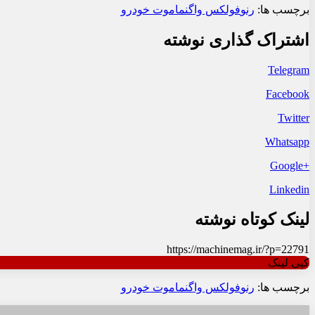
برچسب ها:
رنو
فولکس واگن
ماموت خودرو
اشتراک گذاری نوشته
Telegram
Facebook
Twitter
Whatsapp
+Google
Linkedin
لینک کوتاه نوشته
https://machinemag.ir/?p=22791
کپی لینک
برچسب ها:
رنو
فولکس واگن
ماموت خودرو