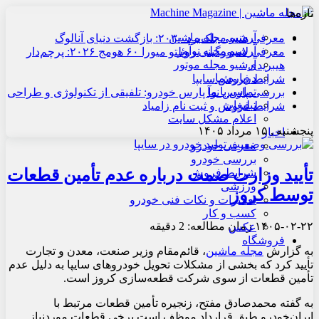
تازه‌ها
آرشیو مجله ماشین
معرفی هنسی بلک‌برد ۲۰۳۰: بازگشت دنیای آنالوگ
آرشیو مجله نوآور
معرفی لامبورگینی روئلتو میورا ۶۰ هومج ۲۰۲۶: پرچم‌دار
آرشیو مجله موتور
هیبریدی
درباره ما
شرایط فروش سایپا
تماس با ما
بررسی پارس نوآ پارس خودرو: تلفیقی از تکنولوژی و طراحی
تبلیغات
شرایط فروش و ثبت نام زامیاد
اعلام مشکل سایت
پنجشنبه , ۱۵ مرداد ۱۴۰۵
اخبار
معرفی خودرو
بررسی خودرو
تأیید وزارت صمت درباره عدم تأمین قطعات
شرایط فروش
ورزشی
توسط کروز
تعمیرات و نکات فنی خودرو
کسب و کار
۱۴۰۵-۰۲-۲۲
زمان مطالعه: 2 دقیقه
عکس
فروشگاه
به گزارش
مجله ماشین
، قائم‌مقام وزیر صنعت، معدن و تجارت
تأیید کرد که بخشی از مشکلات تحویل خودروهای سایپا به دلیل عدم
تأمین قطعات از سوی شرکت قطعه‌سازی کروز است.
به گفته محمدصادق مفتح، زنجیره تأمین قطعات مرتبط با
ایران‌خودرو طبق قرارداد موظف است برخی قطعات موردنیاز