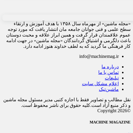
«مجله ماشین» از مهرماه سال ۱۳۵۸ با هدف آموزش و ارتقاء
سطح علمی و فنی جوانان جامعه مان انتشار یافت که مورد توجه
عموم علاقمندان قرار گرفت و همین ابراز علاقه و محبت دوستان
باعث دلگرمی و اشتیاق گردانندگان «مجله ماشین» در جهت ادامه
کار فرهنگی ما گردید که به لطف خداوند هنوز ادامه دارد.
info@machinemag.ir
درباره ما
تماس با ما
تبلیغات
اعلام مشکل سایت
ماشین‌تیک
نقل مطالب و تصاویر فقط با اجازه کتبی مدیر مسئول مجله ماشین
و ذکر منبع آزاد است.کلیه حقوق برای ناشر محفوظ است.
©Copyright 2026
MACHINE MAGAZINE