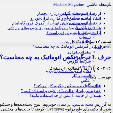
تازه‌ها
آرشیو مجله ماشین
از رشد قیمت‌ها تا نگرانی درباره انحصار
آرشیو مجله نوآور
انتقاد نماینده مجلس از واگذاری ایران‌خودرو
آرشیو مجله موتور
ترخیص اتوبوس‌های چینی تهران از گمرک فرودگاه امام
درباره ما
هشدار درباره فروش حواله‌های صوری خودروهای وارداتی
تماس با ما
آرامش بازار خودرو موقتی است؟
تبلیغات
شنبه , ۱۷ مرداد ۱۴۰۵
اعلام مشکل سایت
اخبار
معرفی خودرو
حرف L در گیربکس اتوماتیک به چه معناست؟
بررسی خودرو
شرایط فروش
ورزشی
۱۴۰۵-۰۲-۲۶
زمان مطالعه: 4 دقیقه
2
تعمیرات و نکات فنی خودرو
کسب و کار
فهرست مطالب:
عکس
فروشگاه
حالت L یا دنده سنگین چگونه کار می‌کند؟
چه زمانی باید از حالت L در خودرو استفاده کنیم؟
هشدار: از حالت L بیش از حد استفاده نکنید!
به گزارش
مجله ماشین
، در دنیای خودروها، تنوع دسته‌دنده‌ها و سل