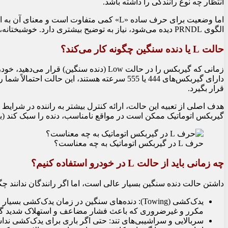
انتظار چه نوع رانندگی را داشته باشد.
الگوی PRNDL دیده می‌شود، نیاز به توضیح بیشتری دارد. خوشبختانه، مفهوم آن بسیار ساده است: حرف L مخفف کلمه Low و به معنای «دنده سنگین» است.
حالت L یا دنده سنگین چگونه کار می‌کند؟
دارای گیربکس‌های
4
44
یا
5
55
سرعته هستند، این حالت احتمالاً شما را
قرار بگیرد.
هدف اصلی از تعبیه این حالت، ارائه کنترل بیشتر به راننده در شرایط
گیربکس اتوماتیک ممکن است در مواقع نامناسب، دنده را سبک کند (به دنده بالاتر ببرد). حالت L اساساً این مشکل را برطرف کرده و کنت
حرف L در گیربکس اتوماتیک به چه معناست؟
چه زمانی باید از حالت L در خودرو استفاده کنیم؟
داشتن حالت دنده سنگین بسیار عالی است، اما اگر رانندگان ندانند چگونه یا چه
مکرر و غیرضروری که باعث فشار مضاعف و استهلاک شدید گی