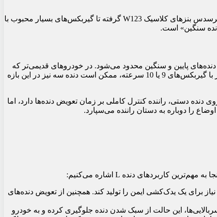
اما وضعیت برای حرف ساده «L» کمی متفاوت است و معنای آن به اندازه بقیه موارد واضح نیست. این حرف که در خودروهای مختلفی از مرسدس بنزهای کلاسیک W123 گرفته تا گیربکس‌های بسیار محبوب با
اقع در حالت حرکت (Drive) قرار دارد، اما تعویض دنده‌ها تنها به دنده‌های پایین و سنگین محدود می‌شود. در خودروهای قدیمی‌تر که
ر با گیربکس‌های
9
یا
10
سرعته، ممکن است دنده سه نیز در این بازه
 دنده دستی، راننده کنترل کاملی بر زمان تعویض دنده‌ها دارد، اما
 کاربردهای دنده L اشاره می‌کنیم:
 دنده‌های سنگین در زمان یدک‌کشی بسیار مفید هستند. این حالت به موتور اجازه می‌دهد تا گشتاور (Torque) مورد نیاز برای یک یدک‌کشی ایمن را تولید کند. همچنین از تعویض دنده‌های
تفاده از دنده L در مسیرهای شیب‌دار کارگشا است. در سربالایی‌ها، این حالت از سبک شدن دنده جلوگیری کرده و به خودرو