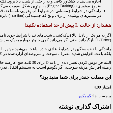
«ترمز موتوری» (Engine Braking) به بهترین شکل صورت می‌گیرد. این کار به طرز چشمگیری از سایش و داغ شدن لنت‌های ترمز جلوگیری می‌کند.
در مسیرهای پوشیده از برف و یخ که چسبندگی (Traction) تایرها به راحتی از دست می‌رود، یک قابلیت فوق‌العاده کاربردی است.
هشدار: از حالت L بیش از حد استفاده نکنید!
D (Drive) بازگردانید. حتی اگر می‌دانید کمی جلوتر دوباره به یک سراشیبی یا سربالایی می‌رسید، بهتر است تا رسیدن به آن نقطه خودرو را در حالت D قرار دهید.
بلکه باعث افزایش شدید مصرف سوخت و سروصدای آزاردهنده در کاب
البته فراموش کردن تغییر دنده از L به D برای
30
ثانیه هیچ عارضه جا
زمینه افزایش هزینه سوخت، اگر نگوییم آسیب به سیستم انتقال قدرت
این مطلب چقدر برای شما مفید بود؟
امتیاز 4.00
برچسب ها:
گیربکس
اشتراک گذاری نوشته