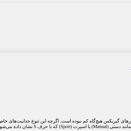
کتورهای گیربکس هیچ‌گاه کم نبوده است. اگرچه این تنوع جذابیت‌های خا
شود. از دکمه‌های «اوردرایو» (Overdrive) گر