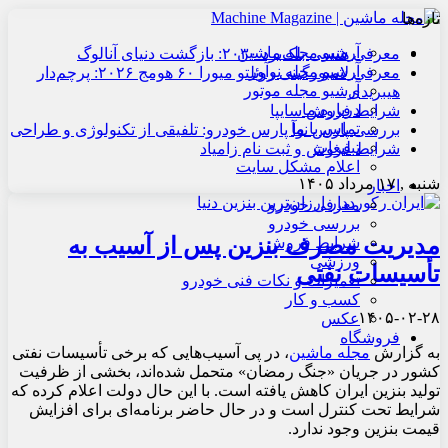
تازه‌ها
آرشیو مجله ماشین
معرفی هنسی بلک‌برد ۲۰۳۰: بازگشت دنیای آنالوگ
آرشیو مجله نوآور
معرفی لامبورگینی روئلتو میورا ۶۰ هومج ۲۰۲۶: پرچم‌دار
آرشیو مجله موتور
هیبریدی
درباره ما
شرایط فروش سایپا
تماس با ما
بررسی پارس نوآ پارس خودرو: تلفیقی از تکنولوژی و طراحی
تبلیغات
شرایط فروش و ثبت نام زامیاد
اعلام مشکل سایت
شنبه , ۱۷ مرداد ۱۴۰۵
اخبار
معرفی خودرو
بررسی خودرو
مدیریت مصرف بنزین پس از آسیب به
شرایط فروش
ورزشی
تأسیسات نفتی
تعمیرات و نکات فنی خودرو
کسب و کار
۱۴۰۵-۰۲-۲۸
عکس
فروشگاه
به گزارش
مجله ماشین
، در پی آسیب‌هایی که برخی تأسیسات نفتی
کشور در جریان «جنگ رمضان» متحمل شده‌اند، بخشی از ظرفیت
تولید بنزین ایران کاهش یافته است. با این حال دولت اعلام کرده که
شرایط تحت کنترل است و در حال حاضر برنامه‌ای برای افزایش
قیمت بنزین وجود ندارد.