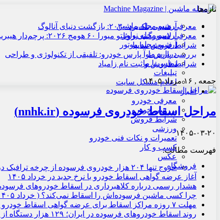
تازه‌ها
آرشیو مجله ماشین
معرفی هنسی بلک‌برد ۲۰۳۰: بازگشت دنیای آنالوگ
آرشیو مجله نوآور
معرفی لامبورگینی روئلتو میورا ۶۰ هومج ۲۰۲۶: پرچم‌دار هیبریدی
آرشیو مجله موتور
شرایط فروش سایپا
درباره ما
بررسی پارس نوآ پارس خودرو: تلفیقی از تکنولوژی و طراحی
تماس با ما
شرایط فروش و ثبت نام زامیاد
تبلیغات
جمعه , ۱۶ مرداد ۱۴۰۵
اعلام مشکل سایت
اخبار
معرفی خودرو
مراحل اسقاط خودروی فرسوده (nnhk.ir)
بررسی خودرو
شرایط فروش
ورزشی
۱۴۰۵-۰۳-۲۰
تعمیرات و نکات فنی خودرو
کسب و کار
فهرست مطالب:
عکس
فروشگاه
خروج تنها ۲۰۴ هزار خودروی فرسوده از چرخه ترافیک در سال گذشته
آغاز عرضه گواهی اسقاط خودرو با نرخ جدید در خرداد ۱۴۰۵
هشدار رسمی درباره کلاهبرداری در اسقاط خودروهای فرسوده | خر
چرا کسی ماشین فرسوده‌اش را اسقاط نمی‌کند؟ ( خرداد ۱۴۰۵)
مهلت ۷ روزه مراکز اسقاط برای عرضه گواهی اسقاط خودرو ( دی ۱۴۰۴)
روند اسقاط خودروهای فرسوده در ایران؛ ۱۲۹ هزار دستگاه از ابتدای سال خارج شد ( آبان ۱۴۰۴)