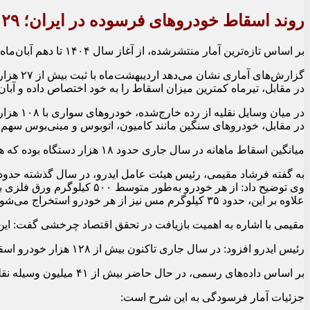
روند اسقاط خودروهای فرسوده در ایران؛ ۱۲۹ هزار دستگاه از ابتدای سال خارج شد ( آبان ۱۴۰۴)
بر اساس تازه‌ترین آمار منتشرشده، از آغاز سال ۱۴۰۴ تا دهم آبان‌ماه، در مجموع ۱۲۹ هزار و ۹۴ دستگاه وسیله نقلیه فرسوده در کشور از چرخه تردد خارج شده‌اند. این رقم نشان‌دهنده تداوم روند نوسازی ناوگان حمل‌ونقل است، هرچند مسیر پیش‌رو هنوز طولانی به نظر می‌رسد.
گزارش‌های آماری نشان می‌دهد اردیبهشت‌ماه با ثبت بیش از ۲۷ هزار دستگاه، رکورددار بیشترین میزان اسقاط در سال جاری بوده است. پس از آن، ماه‌های خرداد و شهریور در رتبه‌های دوم و سوم قرار دارند.
در مقابل، تیرماه کمترین میزان اسقاط را به خود اختصاص داده و آبان‌ماه با وجود ثبت ۵ هزار و ۴۵۸ مورد تا دهم این ماه، به دلیل ناقص بودن دوره زمانی، هن
در میان وسایل نقلیه از رده خارج‌شده، خودروهای سواری با ۱۰۸ هزار و ۸۵۶ دستگاه، معادل ۸۴ درصد کل اسقاط‌ها، بیشترین سهم را داشته‌اند. پس از آن، وانت‌ها با حدود ۸ هزار و ۶۶۳ دستگاه در جایگاه دوم قرار گرفته‌اند.
در مقابل، خودروهای سنگین مانند کامیون، اتوبوس و مینی‌بوس سهم 
میانگین اسقاط ماهانه در سال جاری حدود ۱۸ هزار دستگاه بوده که هرچند رقم قابل‌توجهی است، اما با حجم بالای ناوگان فرسوده کشور فاصله زیادی دارد.
به گفته فرشاد مقیمی، رئیس هیئت عامل ایدرو، در سال گذشته حدود ۳۵۰ هزار خودرو از چرخه حمل‌ونقل خارج شده‌اند
وی توضیح داد: از هر خودرو به‌طور متوسط ۵۰۰ کیلوگرم ورق فلزی به دست می‌آید که مجموعاً ۱۷۵ هزار تُن فلز وارد چرخه بازیافت شده و دوباره به ورق جدید تبدیل شده است.
علاوه بر این، حدود ۳۵ کیلوگرم مس نیز از هر خودرو استخراج می‌شود؛ فلزی گران‌قیمت که ارزش اقتصادی بالایی برای صنایع بازیافتی دارد.
مقیمی با اشاره به اهمیت بازیافت در تحقق اقتصاد چرخشی گفت: این فر
رئیس ایدرو افزود: در سال جاری تاکنون بیش از ۱۲۸ هزار خودرو اسقاط شده و موتورسیکلت‌ها نیز به طرح نوسازی افزوده شده‌اند. به گفته او، برنامه‌های تازه‌ای برای هماهنگی میان تولید، واردات و اسقاط خودروها در حال تدوین است تا روند نوسازی با سرعت بیشتری دنبال شود.
بر اساس داده‌های رسمی، در حال حاضر بیش از ۴۱ میلیون وسیله نقلیه در کشور در حال تردد است. از این میان، حدود ۲۲ میلیون دستگاه به‌عنوان وسایل نقلیه فرسوده شناخته می‌شوند — یعنی بیش از نیمی از ناوگان حمل‌ونقل کشور نیازمند نوسازی یا خروج از چرخه تردد است.
جزئیات آمار فرسودگی به این شرح است: