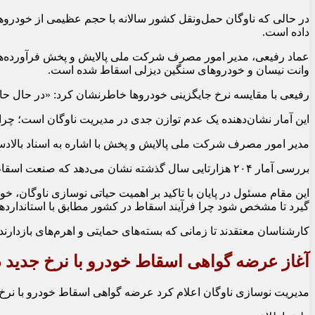
در حالی که ناوگان حمل‌ونقل کشور سالانه با حجم عظیمی از خودروها
داده است.
وانت نیسان و خودروهای سنگین دیزلی اسقاط شده است.
رفیعی با مقایسه نرخ جایگزینی خودروها خاطرنشان کرد: «در حال حاضر سالانه حدود یک میلیون و ۲۰۰ هزار خودروی جدید (شامل محصولات داخلی
این آمار نشان‌دهنده یک عدم توازن جدی در مدیریت ناوگان است؛ چرا که به ازای هر ۶ خودروی جدیدی که پلاک می‌شود، تنها یک خودروی فرسوده از رده خارج می‌گردد. این انباشت خودروهای مستهلک، یکی از اصلی‌ترین عوامل هدر
مدیر امور مصرف شرکت ملی پالایش و پخش با اشاره به اسناد بالادستی، وضعیت 
بررسی آمار ۲۰۴ هزارتایی سال گذشته نشان می‌دهد که صنعت اسقاط در حال حاضر با کمتر از ۵۰ درصد ظرفیت تعیین‌شده در قانون فعالیت می‌کند. این عقب‌ماندگی عملیاتی، زنگ خطری برای برنامه‌های کنترل مصرف سوخت و کاهش آلودگی هوا به شمار می‌رود.
این مقام مسئول در پایان با تاکید بر اهمیت حیاتی نوسازی ناوگان،
گیرد تا مشخص شود چرا فرآیند اسقاط در کشور مطابق با استانداردهای
کارشناسان معتقدند تا زمانی که بسته‌های حمایتی و اهرم‌های بازدا
آغاز عرضه گواهی اسقاط خودرو با نرخ جدید در خ
مدیریت نوسازی ناوگان اعلام کرد عرضه گواهی اسقاط خودرو با نرخ‌های جدید از روز یکشنبه 17 خرداد 1405 آغاز می‌شود. این تصمیم در چارچوب قانون برنامه ه