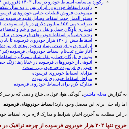
رکورد بی‌سابقه اسقاط خودرو در سال ۱۴۰۳ (فروردین ۱۴۰۴)
رکورد اسقاط خودرو در ایران پس از ده سال شکسته ش
ممنوعیت فروش قطعات حیاتی خودروهای فرسوده (دی
دستورالعمل جدید اسقاط وسایل نقلیه فرسوده منتشر ش
صرفه جویی ۱۵۲ میلیون دلاری در یارانه سوخت با اسقاط ۷۲ هزار خودرو (آبان ۱۴۰۳)
نوسازی ناوگان حمل و نقل در پیچ و خم وعده‌ها (مهر ۰۳
رشد چشمگیر اسقاط خودروهای فرسوده در سال جاری 
اسقاط بیش از ۱۲۰ هزار خودروی فرسوده تا پایان شهریور (شهریور ۱۴۰۳)
ایران خودرو: فرصت نوسازی خودروهای فرسوده(مرداد 
آغاز طرح ثبت‌نام اسقاط خودروهای فرسوده (تیر ۱۴۰۳)
نوسازی ناوگان حمل و نقل شتاب می‌گیرد: اسقاط 60 هزار خودرو فرسوده در سال جار
انبوهی از خودروهای فرسوده در خیابان‌ها: زنگ 
خودروی فرسوده چه خودرویی است؟
مزایای اسقاط خودروی فرسوده
مراحل اسقاط خودروی فرسوده
مدارک لازم برای اسقاط خودروی فرسوده
به گزارش
مجله ماشین
، آلودگی هوا، غولِ بی شاخ و دمی که بر سر کل
اما راه حلی برای این معضل وجود دارد:
اسقاط خودروهای فرسوده
.
در این مطلب، به آخرین اخبار، شرایط و مدارک لازم برای اسقاط خود
خروج تنها ۲۰۴ هزار خودروی فرسوده از چرخه ترافیک در سال گذشته